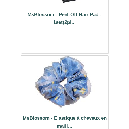
MsBlossom - Peel-Off Hair Pad -
1set(2pi...
3.99 €
MsBlossom - Élastique à cheveux en
maill...