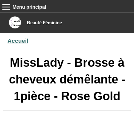
Menu principal
MENU PRINCIPAL
Accueil
Beauté Féminine
Conseils beauté
Accueil
Epilation
Maquillage
MissLady - Brosse à
Boutique
cheveux démêlante -
Contact
1pièce - Rose Gold