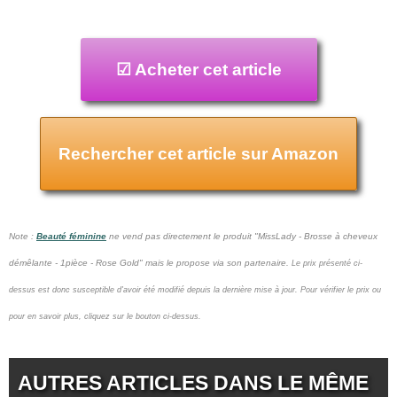
☑ Acheter cet article
Rechercher cet article sur Amazon
Note :
Beauté féminine
ne vend pas
directement le produit "MissLady - Brosse à cheveux
démêlante - 1pièce - Rose Gold" mais le propose via son partenaire.
Le prix présenté ci-
dessus est donc susceptible d'avoir été modifié depuis la dernière mise à jour.
Pour vérifier le prix ou
pour en savoir plus, cliquez sur le bouton ci-dessus.
AUTRES ARTICLES DANS LE MÊME