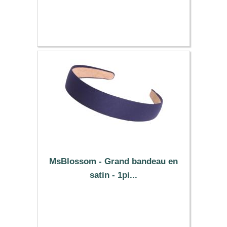
0.39 €
MsBlossom - Grand bandeau en
satin - 1pi...
0.49 €