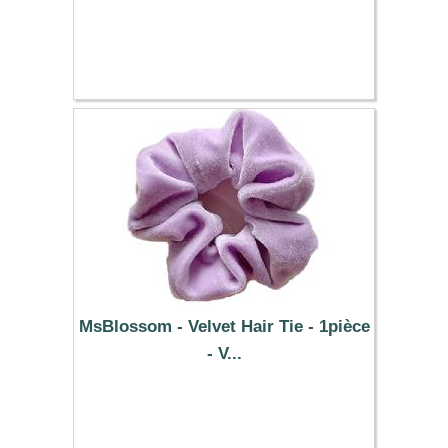
0.61 €
MsBlossom - Velvet Hair Tie - 1pièce
- V...
0.39 €