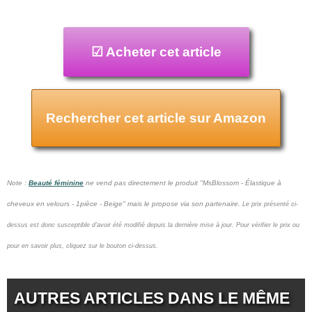
☑ Acheter cet article
Rechercher cet article sur Amazon
Note :
Beauté féminine
ne vend pas
directement le produit "MsBlossom - Élastique à
cheveux en velours - 1pièce - Beige" mais le propose via son partenaire.
Le prix présenté ci-
dessus est donc susceptible d'avoir été modifié depuis la dernière mise à jour.
Pour vérifier le prix ou
pour en savoir plus, cliquez sur le bouton ci-dessus.
AUTRES ARTICLES DANS LE MÊME