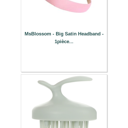
MsBlossom - Big Satin Headband -
1pièce...
0.49 €