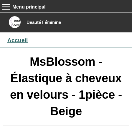
Menu principal
MENU PRINCIPAL
Accueil
Beauté Féminine
Conseils beauté
Accueil
Epilation
Maquillage
MsBlossom -
Boutique
Élastique à cheveux
Contact
en velours - 1pièce -
Beige