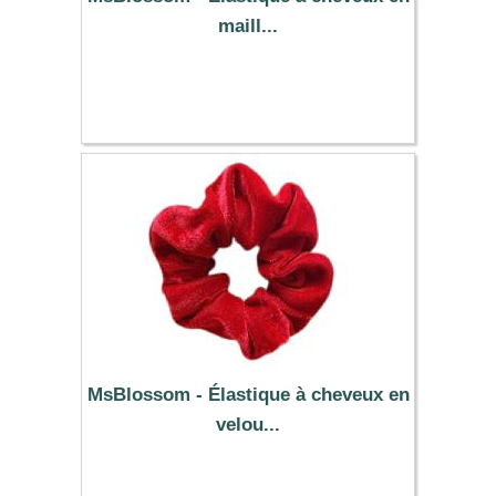
maill...
0.59 €
MsBlossom - Élastique à cheveux en
velou...
0.39 €