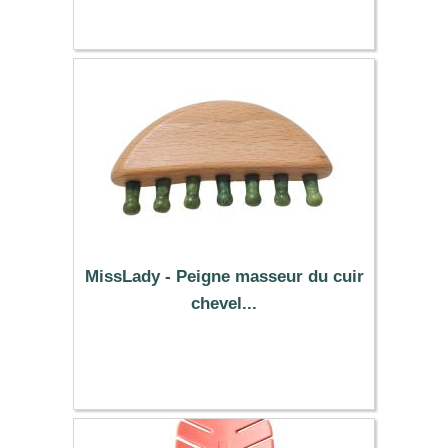
17.09 €
MissLady - Peigne masseur du cuir
chevel...
11.32 €