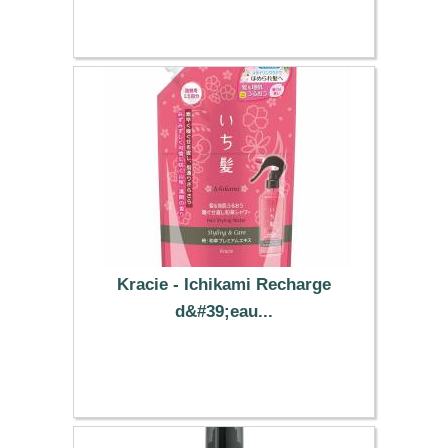
11.19 €
Kracie - Ichikami Recharge
d&#39;eau...
5.49 €