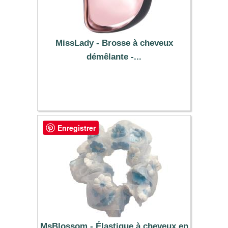
MissLady - Brosse à cheveux
démêlante -...
11.29 €
Enregistrer
MsBlossom - Élastique à cheveux en