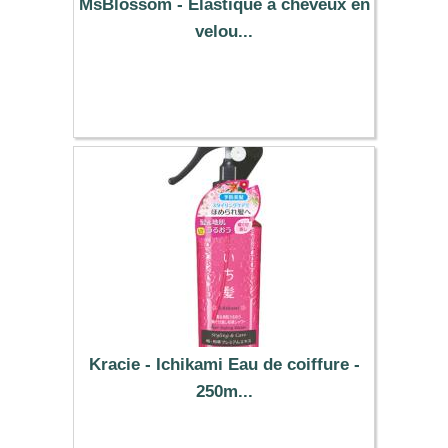
MsBlossom - Élastique à cheveux en
velou...
0.39 €
Kracie - Ichikami Eau de coiffure -
250m...