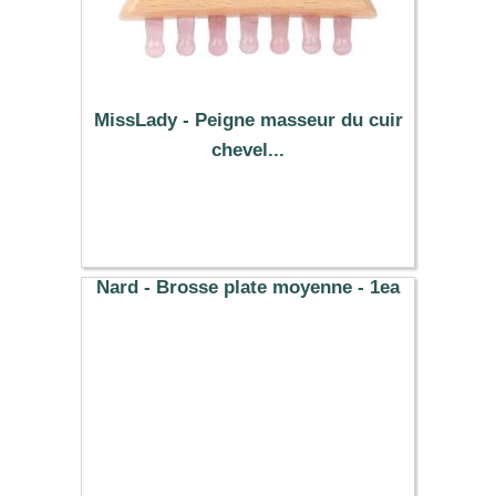
MissLady - Peigne masseur du cuir
chevel...
11.32 €
Nard - Brosse plate moyenne - 1ea
5.13 €