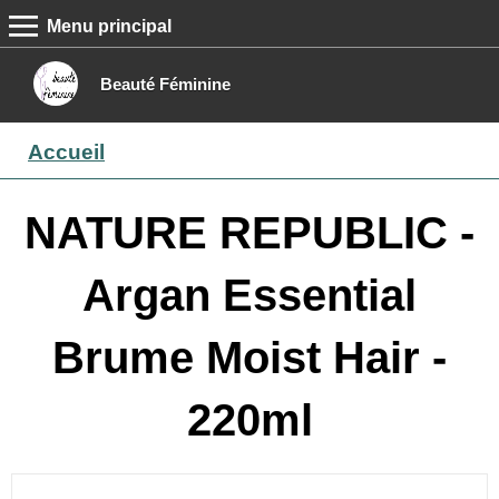
Menu principal
MENU PRINCIPAL
Accueil
Beauté Féminine
Conseils beauté
Accueil
Epilation
Maquillage
NATURE REPUBLIC -
Boutique
Argan Essential
Contact
Brume Moist Hair -
220ml