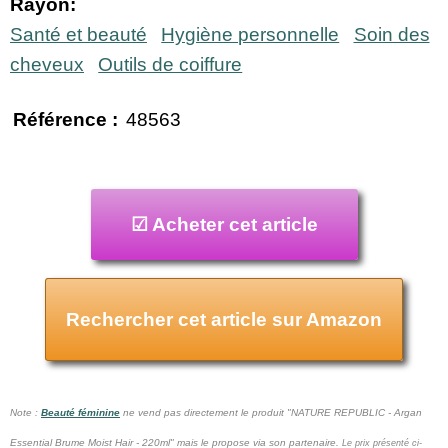
Rayon:
Santé et beauté
Hygiène personnelle
Soin des
cheveux
Outils de coiffure
Référence :
48563
☑ Acheter cet article
Rechercher cet article sur Amazon
Note :
Beauté féminine
ne vend pas
directement le produit "NATURE REPUBLIC - Argan
Essential Brume Moist Hair - 220ml" mais le propose via son partenaire.
Le prix présenté ci-