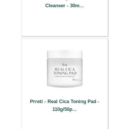
Cleanser - 30m...
4.09 €
Prreti - Real Cica Toning Pad -
110g/50p...
8.79 €