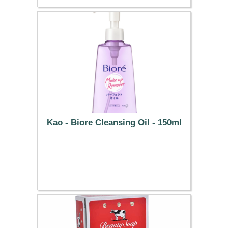
Kao - Biore Cleansing Oil - 150ml
11.99 €