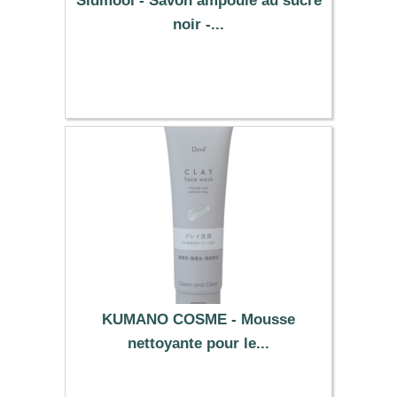
Sidmool - Savon ampoule au sucre
noir -...
4.59 €
KUMANO COSME - Mousse
nettoyante pour le...
4.39 €