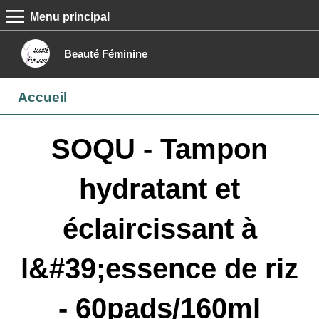
Menu principal
MENU PRINCIPAL
Accueil
Beauté Féminine
Conseils beauté
Accueil
Epilation
Maquillage
SOQU - Tampon
Boutique
hydratant et
Contact
éclaircissant à
l&#39;essence de riz
- 60pads/160ml