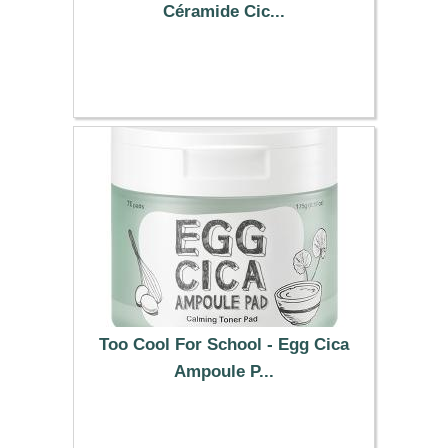
Céramide Cic...
5.39 €
Too Cool For School - Egg Cica
Ampoule P...
23.59 €