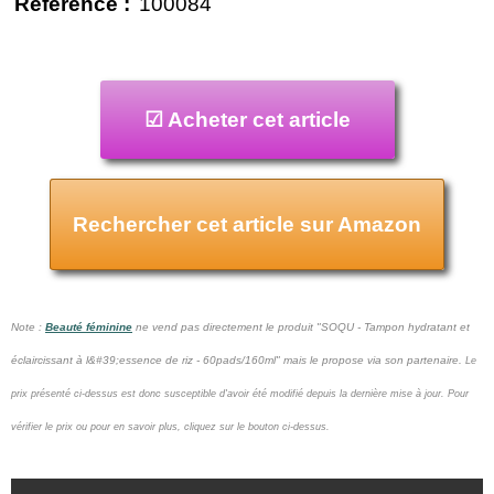
Référence :
100084
☑ Acheter cet article
Rechercher cet article sur Amazon
Note :
Beauté féminine
ne vend pas
directement le produit "SOQU - Tampon hydratant et
éclaircissant à l&#39;essence de riz - 60pads/160ml" mais le propose via son partenaire.
Le
prix présenté ci-dessus est donc susceptible d'avoir été modifié depuis la dernière mise à jour.
Pour
vérifier le prix ou pour en savoir plus, cliquez sur le bouton ci-dessus.