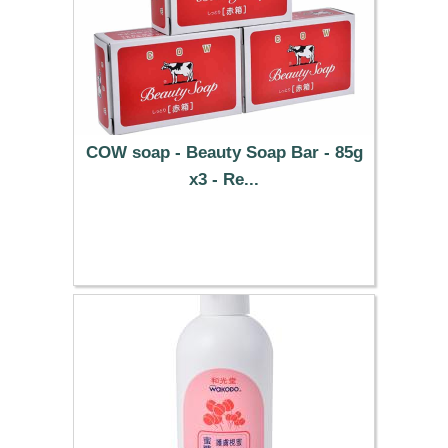
COW soap - Beauty Soap Bar - 85g
x3 - Re...
4.99 €