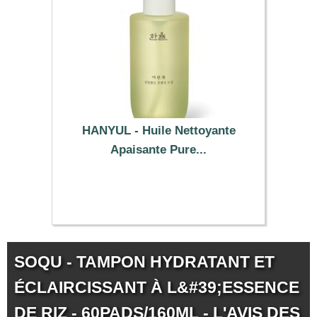
HANYUL - Huile Nettoyante
Apaisante Pure...
25.59 €
SOQU - TAMPON HYDRATANT ET
ÉCLAIRCISSANT À L&#39;ESSENCE
DE RIZ - 60PADS/160ML - L'AVIS DES