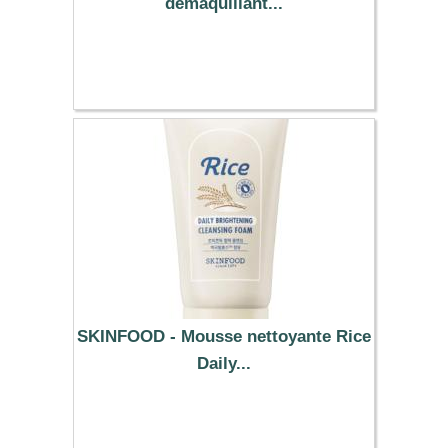
démaquillant...
12.39 €
SKINFOOD - Mousse nettoyante Rice
Daily...
7.39 €