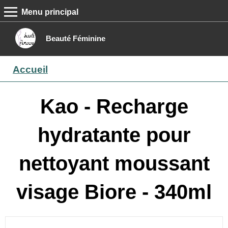
Menu principal
MENU PRINCIPAL
Accueil
Beauté Féminine
Conseils beauté
Accueil
Epilation
Maquillage
Kao - Recharge
Boutique
hydratante pour
Contact
nettoyant moussant
visage Biore - 340ml