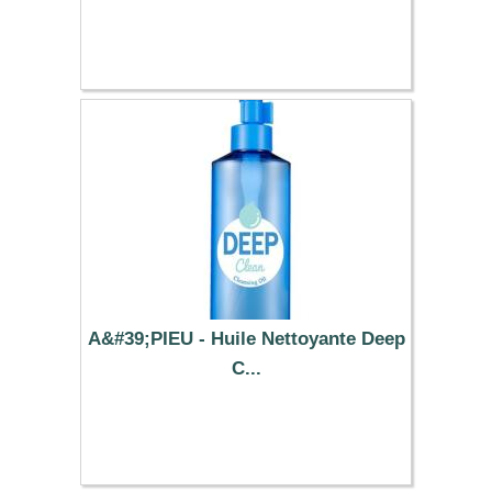
12.49 €
A&#39;PIEU - Huile Nettoyante Deep
C...
8.79 €