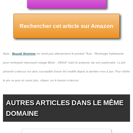
Rechercher cet article sur Amazon
Note :
Beauté féminine
ne vend pas
directement le produit "Kao - Recharge hydratante
pour nettoyant moussant visage Biore - 340ml" mais le propose via son partenaire.
Le prix
présenté ci-dessus est donc susceptible d'avoir été modifié depuis la dernière mise à jour.
Pour vérifier
le prix ou pour en savoir plus, cliquez sur le bouton ci-dessus.
AUTRES ARTICLES DANS LE MÊME
DOMAINE