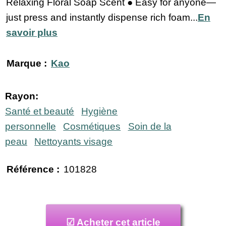
Relaxing Floral Soap Scent ● Easy for anyone—
just press and instantly dispense rich foam...
En
savoir plus
Marque :
Kao
Rayon:
Santé et beauté
Hygiène
personnelle
Cosmétiques
Soin de la
peau
Nettoyants visage
Référence :
101828
☑ Acheter cet article