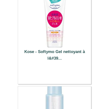
Kose - Softymo Gel nettoyant à
l&#39...
12.39 €