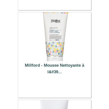
Millford - Mousse Nettoyante à
l&#39...
7.09 €