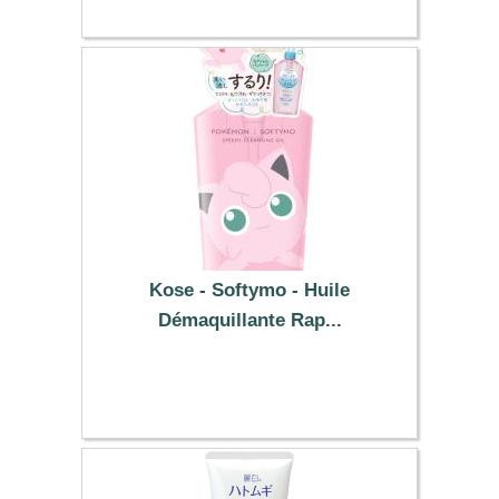
Kose - Softymo - Huile
Démaquillante Rap...
8.99 €