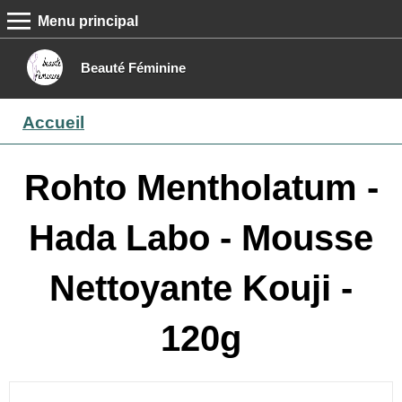
Menu principal
MENU PRINCIPAL
Accueil
Beauté Féminine
Conseils beauté
Accueil
Epilation
Maquillage
Rohto Mentholatum -
Boutique
Hada Labo - Mousse
Contact
Nettoyante Kouji -
120g