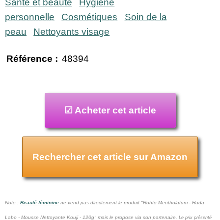
Santé et beauté
Hygiène
personnelle
Cosmétiques
Soin de la
peau
Nettoyants visage
Référence :
48394
☑ Acheter cet article
Rechercher cet article sur Amazon
Note :
Beauté féminine
ne vend pas
directement le produit "Rohto Mentholatum - Hada
Labo - Mousse Nettoyante Kouji - 120g" mais le propose via son partenaire.
Le prix présenté