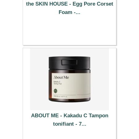
the SKIN HOUSE - Egg Pore Corset
Foam -...
13.89 €
ABOUT ME - Kakadu C Tampon
tonifiant - 7...