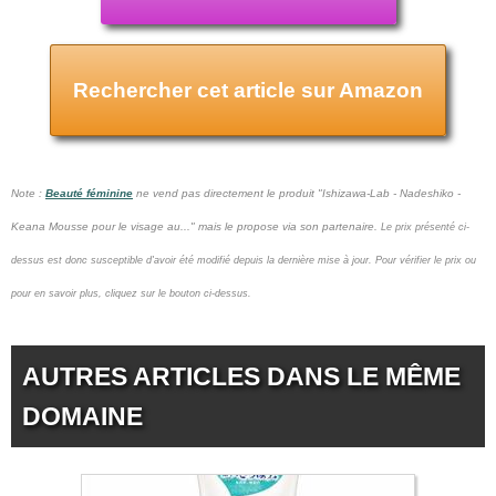
Rechercher cet article sur Amazon
Note :
Beauté féminine
ne vend pas
directement le produit "Ishizawa-Lab - Nadeshiko -
Keana Mousse pour le visage au..." mais le propose via son partenaire.
Le prix présenté ci-
dessus est donc susceptible d'avoir été modifié depuis la dernière mise à jour.
Pour vérifier le prix ou
pour en savoir plus, cliquez sur le bouton ci-dessus.
AUTRES ARTICLES DANS LE MÊME
DOMAINE