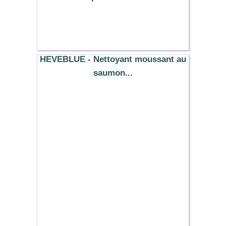
11.69 €
HEVEBLUE - Nettoyant moussant au
saumon...
24.60 €