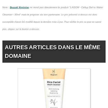
Note :
Beauté féminine
ne vend pas
directement le produit "LAGOM - Cellup Gel to Water
Cleanser - 30ml" mais le propose via son partenaire.
Le prix présenté ci-dessus est donc
susceptible d'avoir été modifié depuis la dernière mise à jour.
Pour vérifier le prix ou pour en savoir
plus, cliquez sur le bouton ci-dessus.
AUTRES ARTICLES DANS LE MÊME
DOMAINE