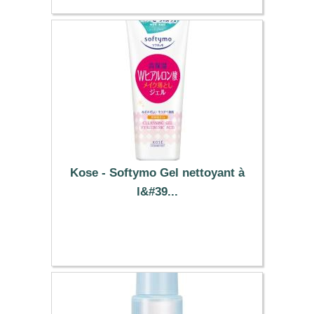
Kose - Softymo Gel nettoyant à
l&#39...
12.39 €