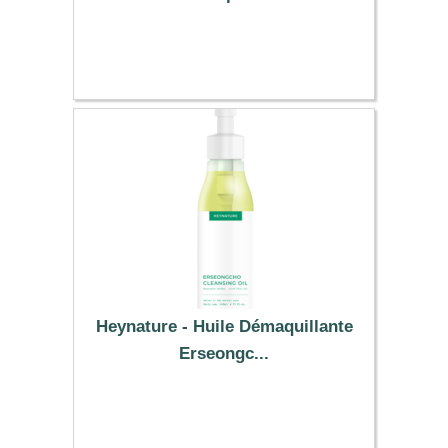
17.89 €
Heynature - Huile Démaquillante
Erseongc...
25.49 €