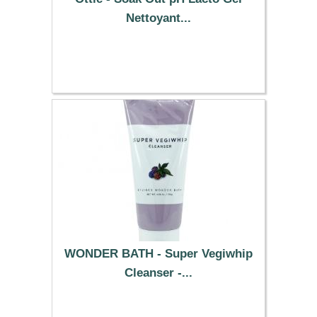
Nettoyant...
7.99 €
WONDER BATH - Super Vegiwhip
Cleanser -...
18.19 €