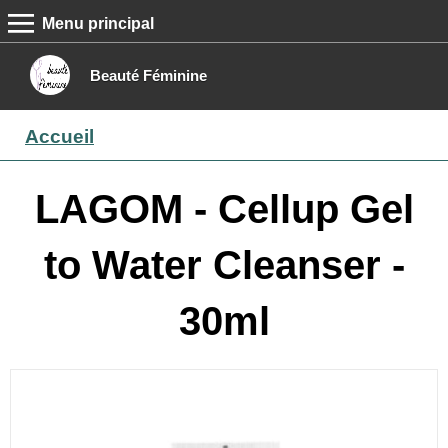
Menu principal
MENU PRINCIPAL
Accueil
Beauté Féminine
Conseils beauté
Accueil
Epilation
Maquillage
LAGOM - Cellup Gel
Boutique
to Water Cleanser -
Contact
30ml