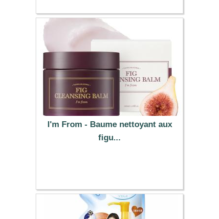
I'm From - Baume nettoyant aux
figu...
19.52 €