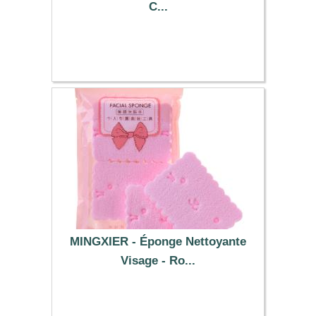
C...
8.79 €
MINGXIER - Éponge Nettoyante
Visage - Ro...
0.99 €