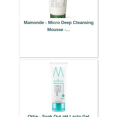
Mamonde - Micro Deep Cleansing
Mousse -...
15.09 €
Ottie - Soak Out pH Lacto Gel