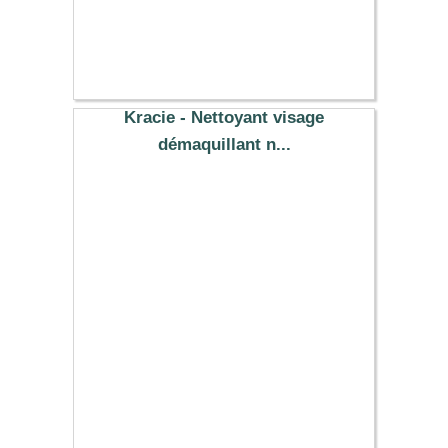
7.39 €
Kracie - Nettoyant visage
démaquillant n...
2.89 €