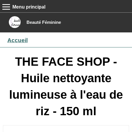
Menu principal
MENU PRINCIPAL
Accueil
Beauté Féminine
Conseils beauté
Accueil
Epilation
Maquillage
THE FACE SHOP -
Boutique
Huile nettoyante
Contact
lumineuse à l'eau de
riz - 150 ml