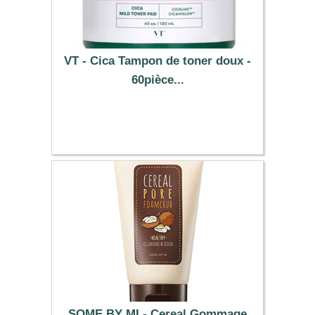
VT - Cica Tampon de toner doux -
60pièce...
10.09 €
SOME BY MI - Cereal Gommage