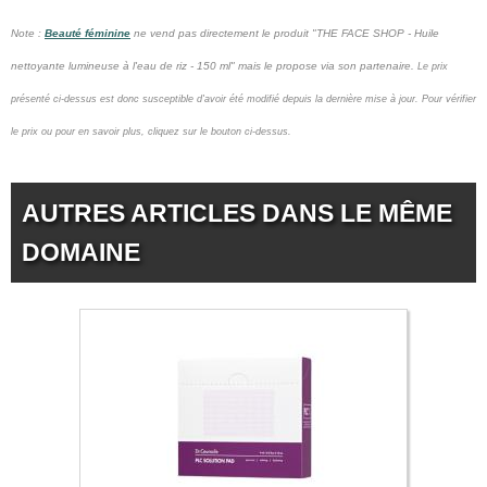
Note :
Beauté féminine
ne vend pas
directement le produit "THE FACE SHOP - Huile
nettoyante lumineuse à l'eau de riz - 150 ml" mais le propose via son partenaire.
Le prix
présenté ci-dessus est donc susceptible d'avoir été modifié depuis la dernière mise à jour.
Pour vérifier
le prix ou pour en savoir plus, cliquez sur le bouton ci-dessus.
AUTRES ARTICLES DANS LE MÊME
DOMAINE