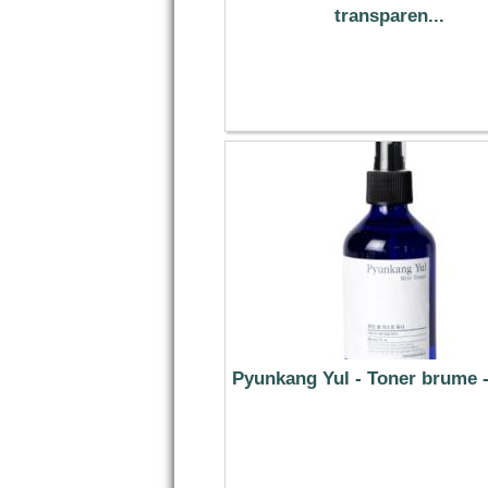
transparen...
8.79 €
Pyunkang Yul - Toner brume 
12.99 €