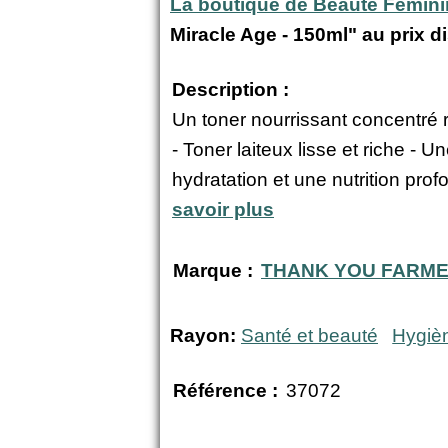
La boutique de Beauté Fémin
Miracle Age - 150ml" au prix 
Description :
Un toner nourrissant concentré r
- Toner laiteux lisse et riche -
hydratation et une nutrition prof
savoir plus
Marque :
THANK YOU FARM
Rayon:
Santé et beauté
Hygiè
Référence :
37072