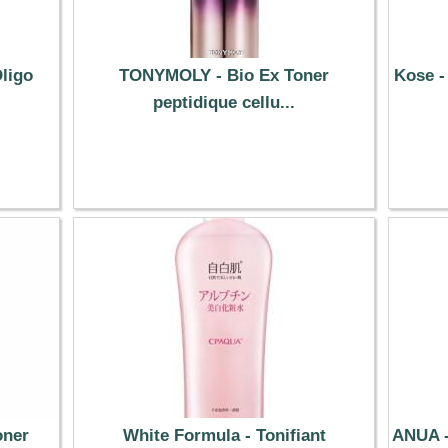
ligo
TONYMOLY - Bio Ex Toner
Kose -
peptidique cellu...
29.69 €
oner
White Formula - Tonifiant
ANUA -