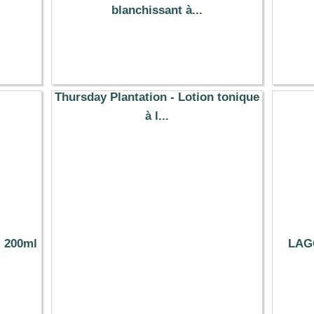
blanchissant à...
28.29 €
Thursday Plantation - Lotion tonique
à l...
6.13 €
- 200ml
LAGO