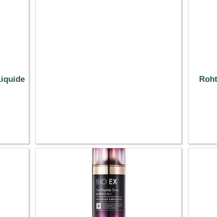
12.18 €
Liquide
Roht