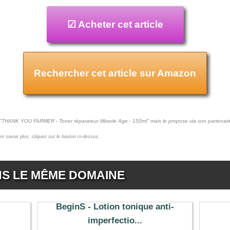
☑ Acheter cet article
Rechercher cet article sur Amazon
t "THANK YOU FARMER - Toner réparateur Miracle Age - 150ml" mais le propose via son partenai
 en savoir plus, cliquez sur le bouton ci-dessus.
NS LE MÊME DOMAINE
BeginS - Lotion tonique anti-
imperfectio...