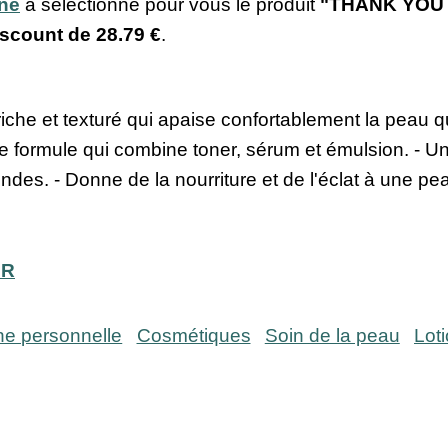
ine
a sélectionné pour vous le produit
"THANK YOU F
discount de
28.79 €
.
iche et texturé qui apaise confortablement la peau q
 Une formule qui combine toner, sérum et émulsion. -
ondes. - Donne de la nourriture et de l'éclat à une pe
ER
ne personnelle
Cosmétiques
Soin de la peau
Lot