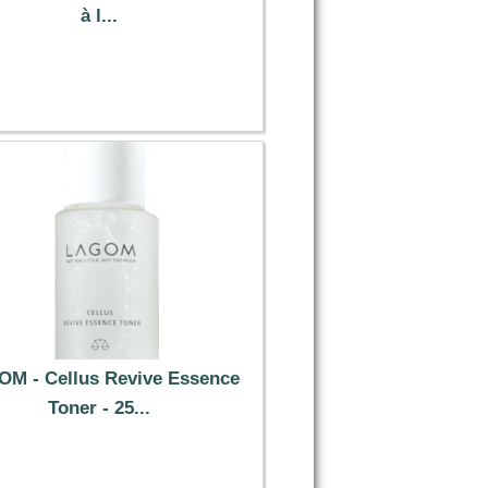
à l...
15.99 €
M - Cellus Revive Essence
Toner - 25...
4.09 €