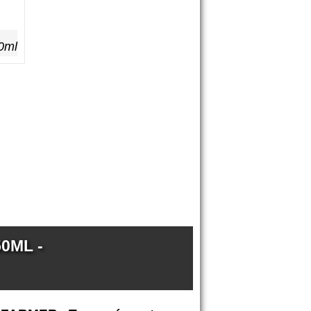
0ml
0ML -