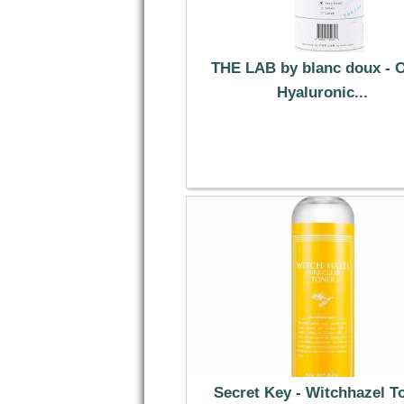
THE LAB by blanc doux - O
Hyaluronic...
7.39 €
Secret Key - Witchhazel T