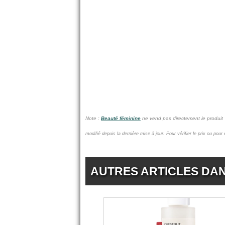
Note :
Beauté féminine
ne vend pas
directement le produi
modifié depuis la dernière mise à jour.
Pour vérifier le prix ou pour
AUTRES ARTICLES DA