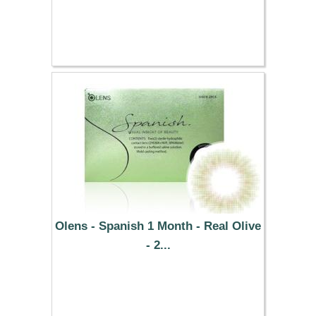
37.29 €
Olens - Spanish 1 Month - Real Olive
- 2...
13.61 €