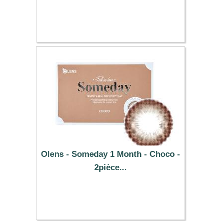
25.49 €
Olens - Someday 1 Month - Choco -
2pièce...
25.49 €