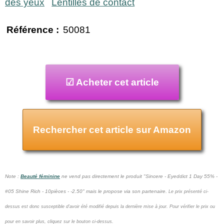
des yeux
Lentilles de contact
Référence :
50081
☑ Acheter cet article
Rechercher cet article sur Amazon
Note :
Beauté féminine
ne vend pas
directement le produit "Sincere - Eyeddict 1 Day 55% -
#05 Shine Rich - 10pièces - -2.50" mais le propose via son partenaire.
Le prix présenté ci-
dessus est donc susceptible d'avoir été modifié depuis la dernière mise à jour.
Pour vérifier le prix ou
pour en savoir plus, cliquez sur le bouton ci-dessus.