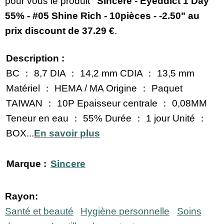
pour vous le produit
"Sincere - Eyeddict 1 Day
55% - #05 Shine Rich - 10pièces - -2.50" au
prix discount de
37.29 €
.
Description :
BC ： 8,7 DIA ： 14,2 mm CDIA ： 13,5 mm
Matériel ： HEMA / MA Origine ： Paquet
TAIWAN ： 10P Epaisseur centrale ： 0,08MM
Teneur en eau ： 55% Durée ： 1 jour Unité ：
BOX...
En savoir plus
Marque :
Sincere
Rayon:
Santé et beauté
Hygiène personnelle
Soins