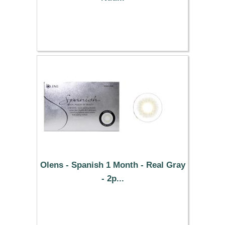
37.29 €
Olens - Spanish 1 Month - Real Gray
- 2p...
19.69 €