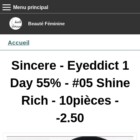
Menu principal
MENU PRINCIPAL
Accueil
Beauté Féminine
Conseils beauté
Accueil
Epilation
Maquillage
Sincere - Eyeddict 1
Boutique
Day 55% - #05 Shine
Contact
Rich - 10pièces -
-2.50