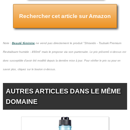
Rechercher cet article sur Amazon
Note :
Beauté féminine
ne vend pas
directement le produit "Shiseido - Tsubaki Premium
Revitalisant humide - 490ml" mais le propose via son partenaire.
Le prix présenté ci-dessus est
donc susceptible d'avoir été modifié depuis la dernière mise à jour.
Pour vérifier le prix ou pour en
savoir plus, cliquez sur le bouton ci-dessus.
AUTRES ARTICLES DANS LE MÊME
DOMAINE