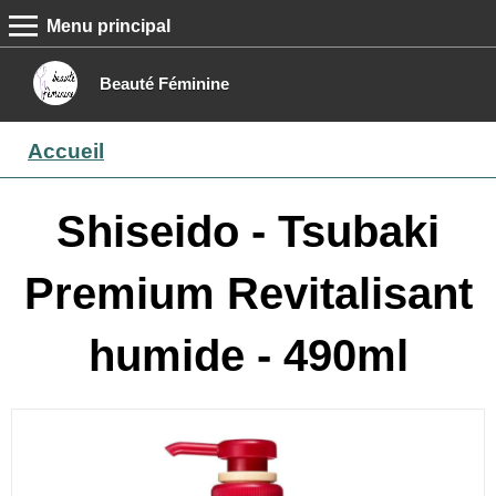
Menu principal
MENU PRINCIPAL
Accueil
Beauté Féminine
Conseils beauté
Accueil
Epilation
Maquillage
Shiseido - Tsubaki
Boutique
Premium Revitalisant
Contact
humide - 490ml