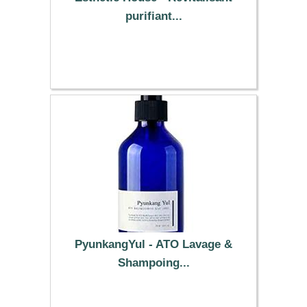
purifiant...
2.39 €
PyunkangYul - ATO Lavage &
Shampoing...
17.99 €