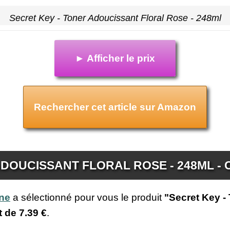
Secret Key - Toner Adoucissant Floral Rose - 248ml
► Afficher le prix
Rechercher cet article sur Amazon
ADOUCISSANT FLORAL ROSE - 248ML -
ine
a sélectionné pour vous le produit
"Secret Key -
t de
7.39 €
.