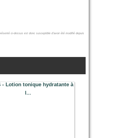
présenté ci-dessus est donc susceptible d'avoir été modifié depuis
 - Lotion tonique hydratante à
l...
12.18 €