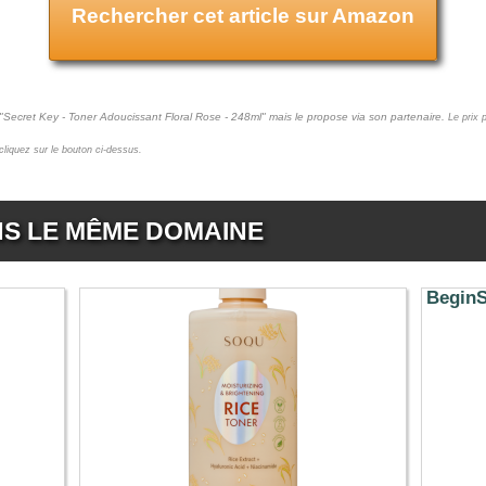
Rechercher cet article sur Amazon
 "Secret Key - Toner Adoucissant Floral Rose - 248ml" mais le propose via son partenaire.
Le prix 
 cliquez sur le bouton ci-dessus.
NS LE MÊME DOMAINE
BeginS