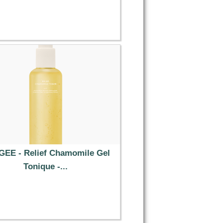
11.29 €
EE - Relief Chamomile Gel
Tonique -...
13.39 €