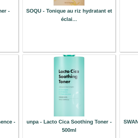
er -
SOQU - Tonique au riz hydratant et
éclai...
8.51 €
sence -
unpa - Lacto Cica Soothing Toner -
SWANI
500ml