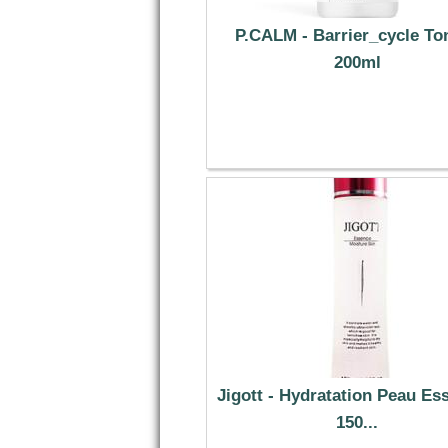
P.CALM - Barrier_cycle Ton
200ml
11.89 €
Jigott - Hydratation Peau Es
150...