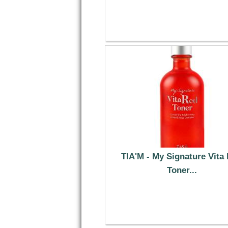
7.79 €
TIA'M - My Signature Vita
Toner...
13.69 €