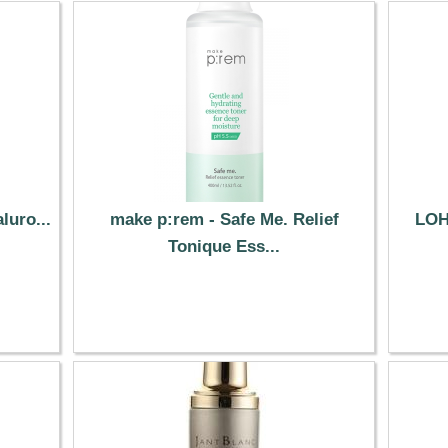
luro...
make p:rem - Safe Me. Relief
LOH
Tonique Ess...
19.89 €