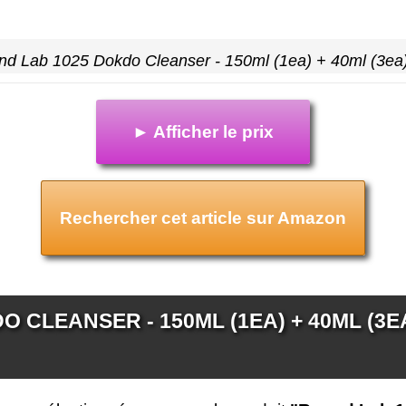
d Lab 1025 Dokdo Cleanser - 150ml (1ea) + 40ml (3ea
► Afficher le prix
Rechercher cet article sur Amazon
 CLEANSER - 150ML (1EA) + 40ML (3EA