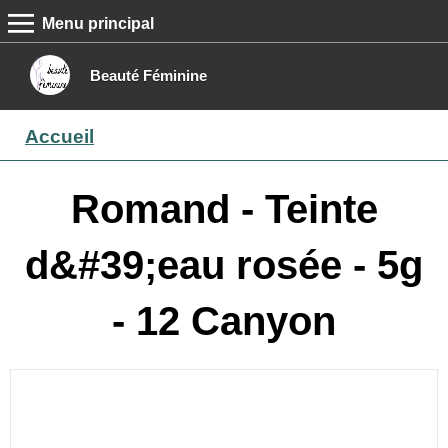
Menu principal
MENU PRINCIPAL
Accueil
Beauté Féminine
Conseils beauté
Accueil
Epilation
Maquillage
Romand - Teinte
Boutique
d&#39;eau rosée - 5g
Contact
- 12 Canyon