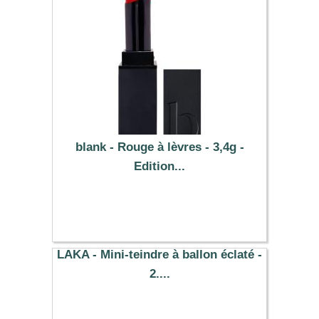
blank - Rouge à lèvres - 3,4g -
Edition...
44.39 €
LAKA - Mini-teindre à ballon éclaté -
2....
5.99 €