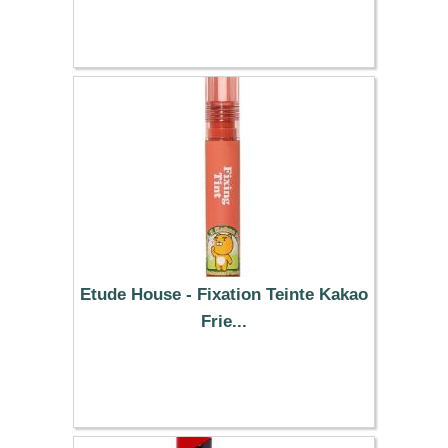
Etude House - Fixation Teinte Kakao
Frie...
8.69 €