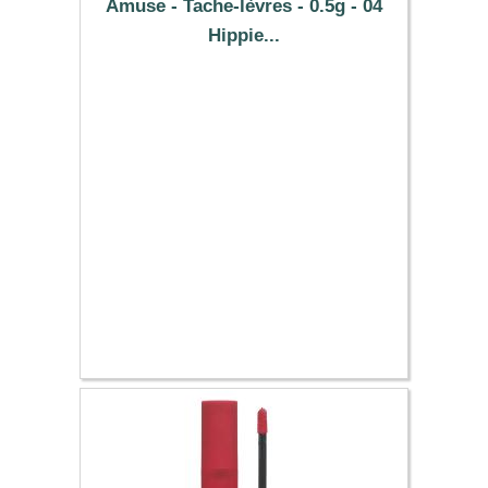
Amuse - Tache-lèvres - 0.5g - 04
Hippie...
10.73 €