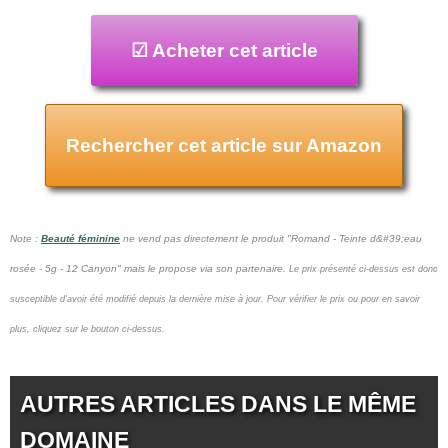
☑ Acheter cet article
Rechercher cet article sur Amazon
Note :
Beauté féminine
ne vend pas
directement le produit "Romand - Teinte d&#39;eau
rosée - 5g - 12 Canyon" mais le propose via son partenaire.
Le prix présenté ci-dessus est donc
susceptible d'avoir été modifié depuis la dernière mise à jour.
Pour vérifier le prix ou pour en savoir
plus, cliquez sur le bouton ci-dessus.
AUTRES ARTICLES DANS LE MÊME
DOMAINE