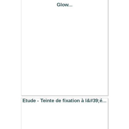
Glow...
12.39 €
Etude - Teinte de fixation à l&#39;é...
6.36 €