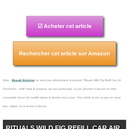
☑ Acheter cet article
Rechercher cet article sur Amazon
Note :
Beauté féminine
ne vend pas
directement le produit "Rituals Wild Fig Refill Car Air
Freshener - refill" mais le propose via son partenaire.
Le prix présenté ci-dessus est donc
susceptible d'avoir été modifié depuis la dernière mise à jour.
Pour vérifier le prix ou pour en savoir
plus, cliquez sur le bouton ci-dessus.
RITUALS WILD FIG REFILL CAR AIR