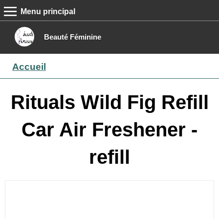
Menu principal
MENU PRINCIPAL
Accueil
Beauté Féminine
Conseils beauté
Accueil
Epilation
Maquillage
Rituals Wild Fig Refill
Boutique
Car Air Freshener -
Contact
refill