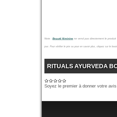
Note :
Beauté féminine
ne vend pas
directement le produi
jour.
Pour vérifier le prix ou pour en savoir plus, cliquez sur le bou
RITUALS AYURVEDA BOU
Soyez le premier à donner votre avis