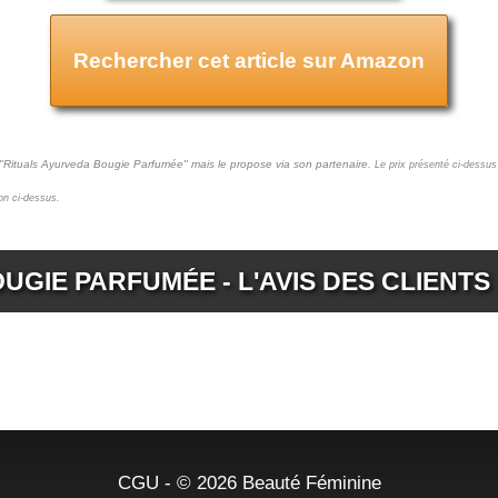
Rechercher cet article sur Amazon
t "Rituals Ayurveda Bougie Parfumée" mais le propose via son partenaire.
Le prix présenté ci-dessus
ton ci-dessus.
GIE PARFUMÉE - L'AVIS DES CLIENTS
CGU
- © 2026
Beauté Féminine