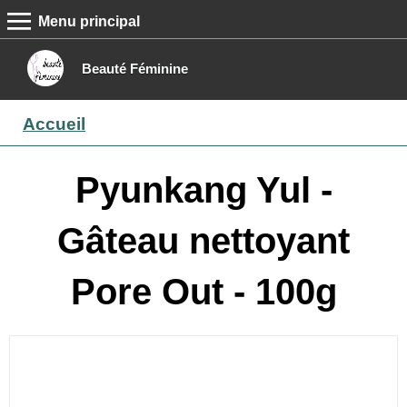
Menu principal
MENU PRINCIPAL
Accueil
Beauté Féminine
Conseils beauté
Accueil
Epilation
Maquillage
Pyunkang Yul -
Boutique
Gâteau nettoyant
Contact
Pore Out - 100g