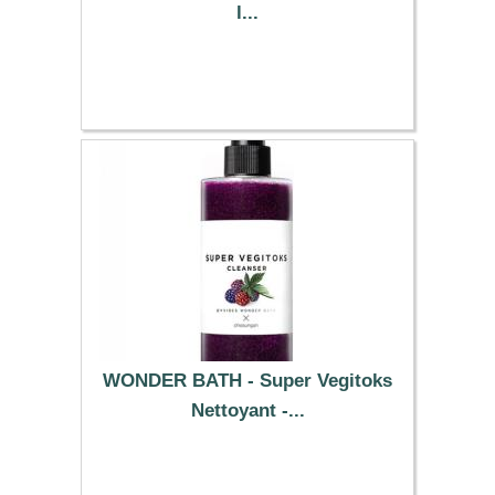
l...
6.99 €
WONDER BATH - Super Vegitoks
Nettoyant -...
25.69 €