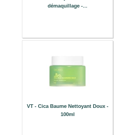
démaquillage -...
3.39 €
VT - Cica Baume Nettoyant Doux -
100ml
14.09 €