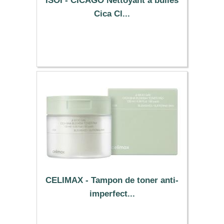
ISOI - CICAGO Nettoyant à bulles
Cica Cl...
19.79 €
CELIMAX - Tampon de toner anti-
imperfect...
14.39 €