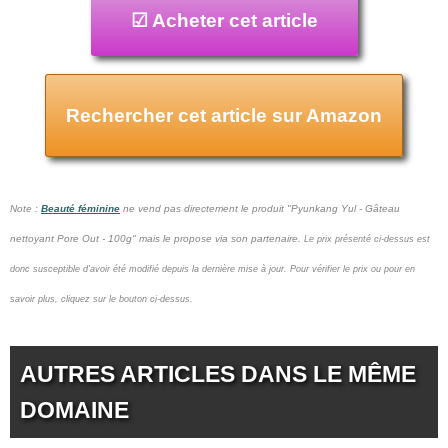
☑ Acheter cet article
Rechercher cet article sur Amazon
Note :
Beauté féminine
ne vend pas
directement le produit "Pyunkang Yul - Gâteau
nettoyant Pore Out - 100g" mais le propose via son partenaire.
Le prix présenté ci-dessus est
donc susceptible d'avoir été modifié depuis la dernière mise à jour.
Pour vérifier le prix ou pour en
savoir plus, cliquez sur le bouton ci-dessus.
AUTRES ARTICLES DANS LE MÊME
DOMAINE