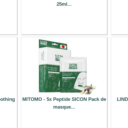
25ml...
1.79 €
oothing
MITOMO - 5x Peptide SICON Pack de
LIND
masque...
30.99 €