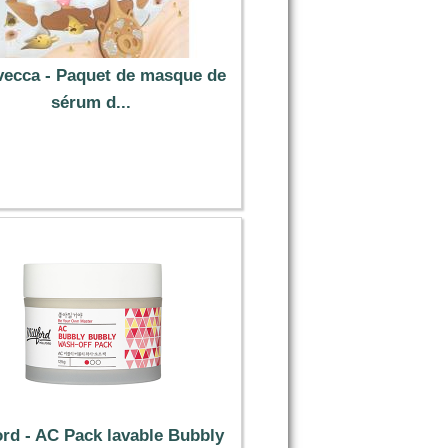
vecca - Paquet de masque de
sérum d...
1.79 €
ord - AC Pack lavable Bubbly