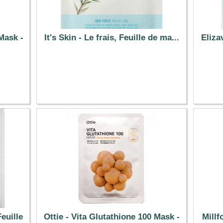
Mask -
It's Skin - Le frais, Feuille de ma...
Eliza
0.89 €
euille
Ottie - Vita Glutathione 100 Mask -
Millf