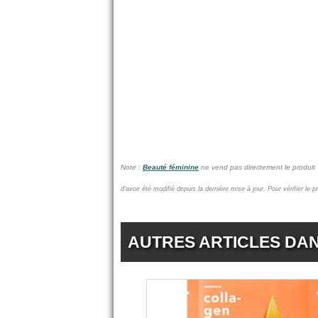
Note :
Beauté féminine
ne vend pas
directement le produi
d'avoir été modifié depuis la dernière mise à jour.
Pour vérifier le 
AUTRES ARTICLES DA