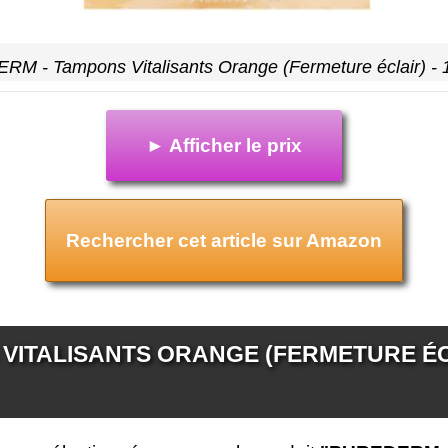
M - Tampons Vitalisants Orange (Fermeture éclair) - 
► Afficher le prix
Rechercher cet article sur Amazon
VITALISANTS ORANGE (FERMETURE ÉCLA