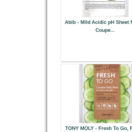
Abib - Mild Acidic pH Sheet 
Coupe...
11.59 €
TONY MOLY - Fresh To Go, F