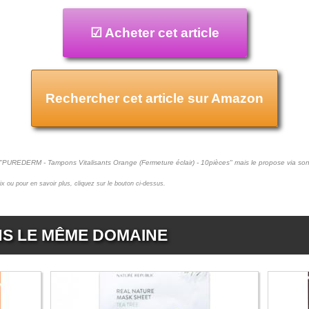
☑ Acheter cet article
Rechercher cet article sur Amazon
t "PUREDERM - Tampons Vitalisants Orange (Fermeture éclair) - 10pièces" mais le propose via son
prix ou pour en savoir plus, cliquez sur le bouton ci-dessus.
NS LE MÊME DOMAINE