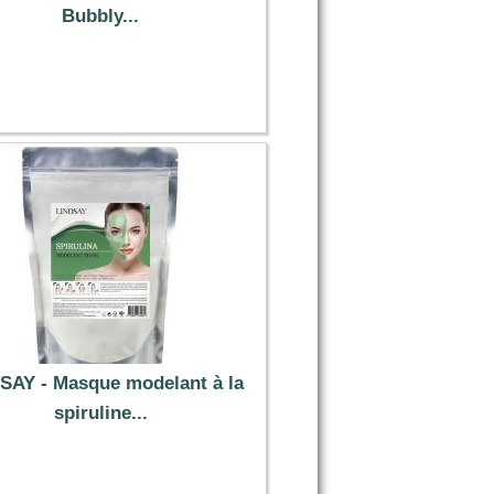
Bubbly...
13.19 €
SAY - Masque modelant à la
spiruline...
3.29 €