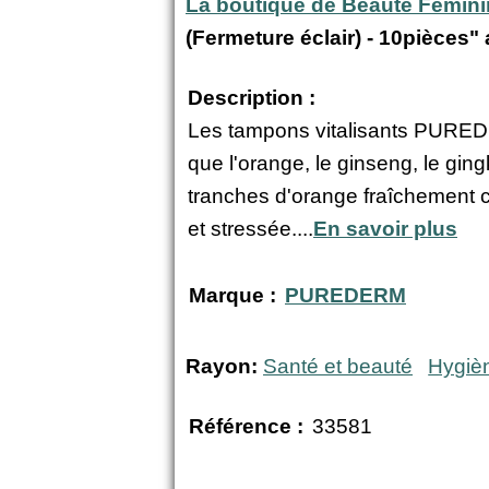
La boutique de Beauté Fémin
(Fermeture éclair) - 10pièces"
Description :
Les tampons vitalisants PUREDER
que l'orange, le ginseng, le ging
tranches d'orange fraîchement c
et stressée....
En savoir plus
Marque :
PUREDERM
Rayon:
Santé et beauté
Hygiè
Référence :
33581