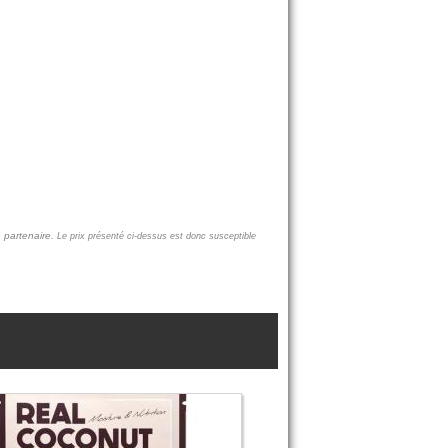
 partenaire.
Le prix présenté ci-dessus est donc susceptible