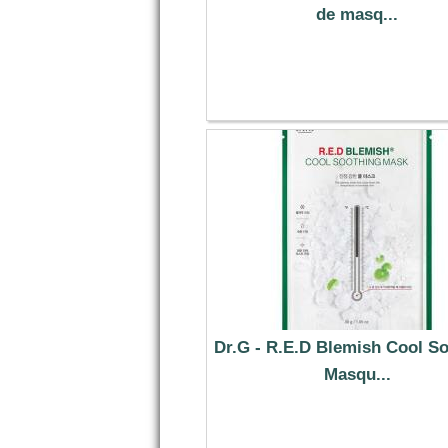
de masq...
0.89 €
Dr.G - R.E.D Blemish Cool S
Masqu...
2.39 €