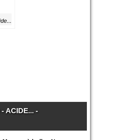
de...
ACIDE... -