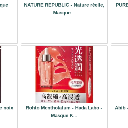
sque
NATURE REPUBLIC - Nature réelle,
PURE
Masque...
1.69 €
e noix
Rohto Mentholatum - Hada Labo -
Abib 
Masque K...