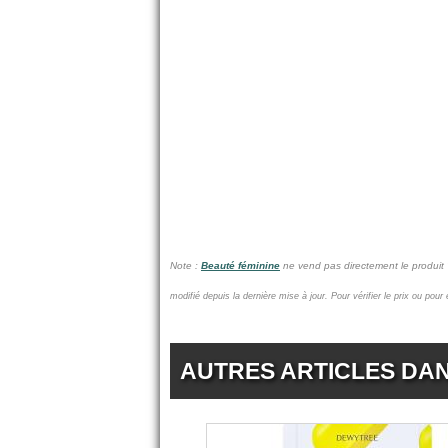
Note :
Beauté féminine
ne vend pas
directement le produi
modifié depuis la dernière mise à jour.
Pour vérifier le prix ou pour
AUTRES ARTICLES DA