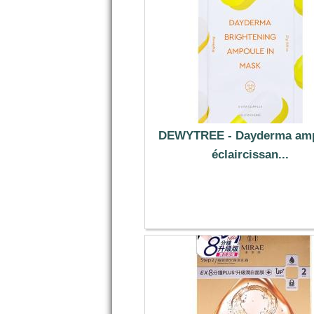
DEWYTREE - Dayderma am
éclaircissan...
1.69 €