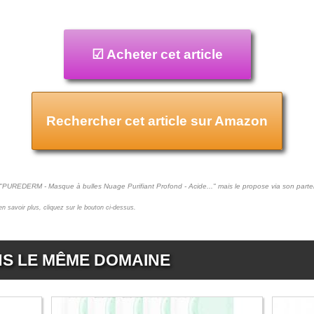
☑ Acheter cet article
Rechercher cet article sur Amazon
t "PUREDERM - Masque à bulles Nuage Purifiant Profond - Acide..." mais le propose via son parte
 en savoir plus, cliquez sur le bouton ci-dessus.
NS LE MÊME DOMAINE