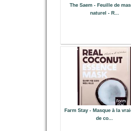
The Saem - Feuille de ma
naturel - R...
0.89 €
Farm Stay - Masque à la vrai
de co...