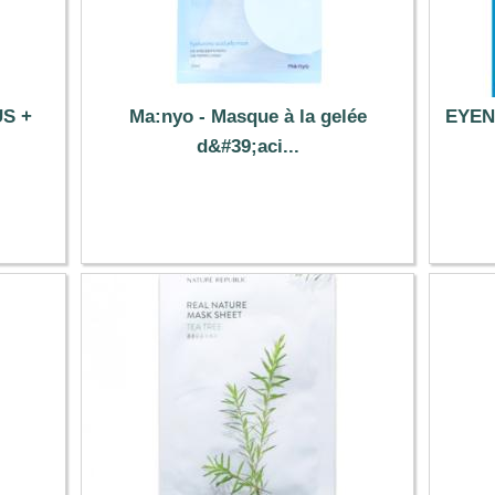
US +
Ma:nyo - Masque à la gelée
EYEN
d&#39;aci...
2.19 €