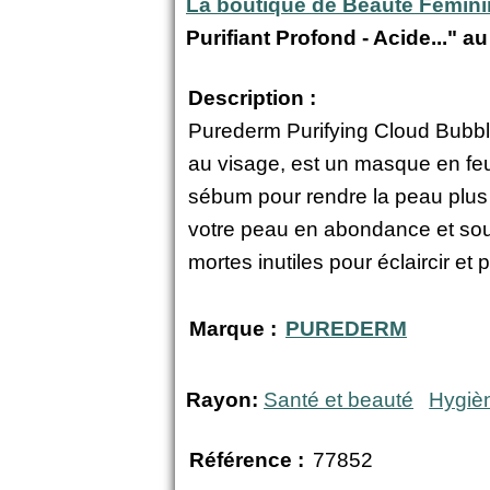
La boutique de Beauté Fémin
Purifiant Profond - Acide..." a
Description :
Purederm Purifying Cloud Bubble
au visage, est un masque en feui
sébum pour rendre la peau plus l
votre peau en abondance et soul
mortes inutiles pour éclaircir et pur
Marque :
PUREDERM
Rayon:
Santé et beauté
Hygiè
Référence :
77852