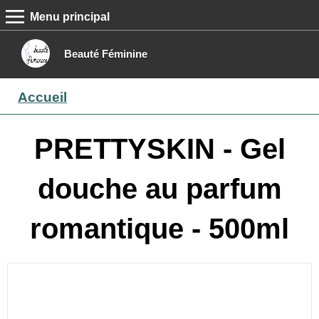
Menu principal
MENU PRINCIPAL
Accueil
Beauté Féminine
Conseils beauté
Accueil
Epilation
Maquillage
PRETTYSKIN - Gel
Boutique
douche au parfum
Contact
romantique - 500ml