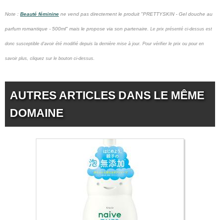
Note :
Beauté féminine
ne vend pas
directement le produit "PRETTYSKIN - Gel douche au
parfum romantique - 500ml" mais le propose via son partenaire.
Le prix présenté ci-dessus est
donc susceptible d'avoir été modifié depuis la dernière mise à jour.
Pour vérifier le prix ou pour en
savoir plus, cliquez sur le bouton ci-dessus.
AUTRES ARTICLES DANS LE MÊME
DOMAINE