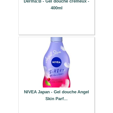
Derma:B - Gel douche crémeux -
400ml
10.99 €
NIVEA Japan - Gel douche Angel
Skin Parf...