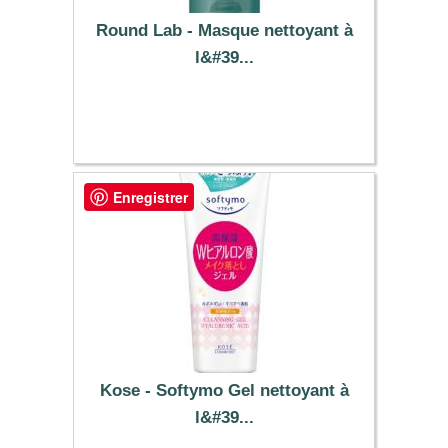
Round Lab - Masque nettoyant à
l&#39...
11.39 €
Enregistrer
Kose - Softymo Gel nettoyant à
l&#39...