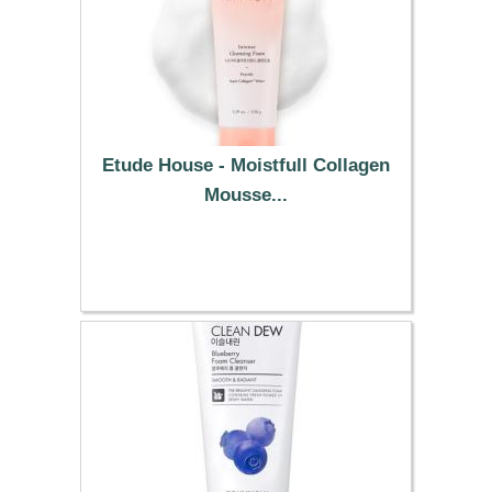
Etude House - Moistfull Collagen
Mousse...
7.99 €