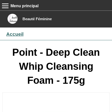
Menu principal
MENU PRINCIPAL
Accueil
Beauté Féminine
Conseils beauté
Accueil
Epilation
Maquillage
Point - Deep Clean
Boutique
Whip Cleansing
Contact
Foam - 175g