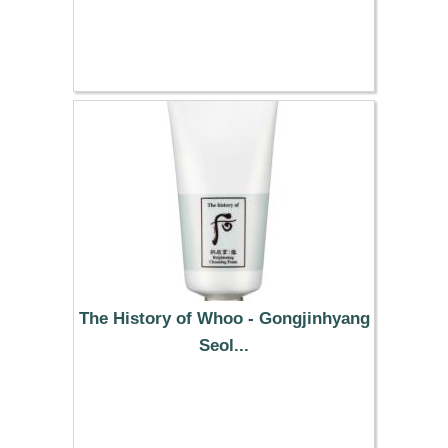
4.99 €
The History of Whoo - Gongjinhyang
Seol...
31.59 €