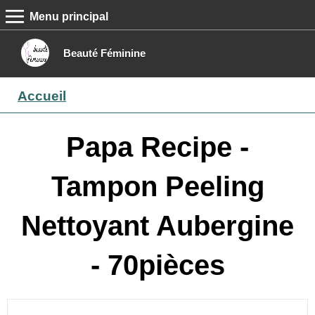
Menu principal
MENU PRINCIPAL
Accueil
Beauté Féminine
Conseils beauté
Accueil
Epilation
Maquillage
Papa Recipe -
Boutique
Tampon Peeling
Contact
Nettoyant Aubergine
- 70pièces