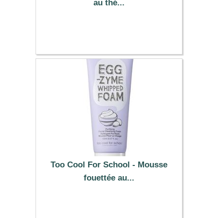
au thé...
21.09 €
Too Cool For School - Mousse
fouettée au...
10.09 €