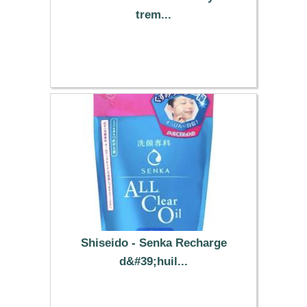
trem...
8.25 €
Shiseido - Senka Recharge
d&#39;huil...
9.69 €