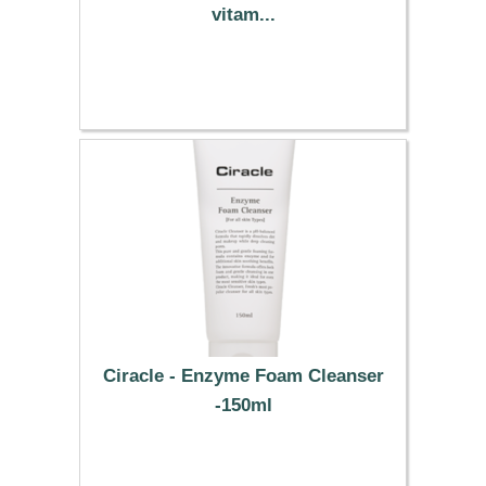
vitam...
5.09 €
Ciracle - Enzyme Foam Cleanser
-150ml
6.89 €