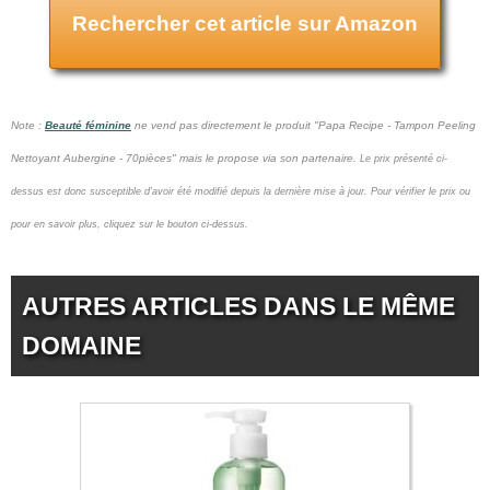
Rechercher cet article sur Amazon
Note :
Beauté féminine
ne vend pas
directement le produit "Papa Recipe - Tampon Peeling
Nettoyant Aubergine - 70pièces" mais le propose via son partenaire.
Le prix présenté ci-
dessus est donc susceptible d'avoir été modifié depuis la dernière mise à jour.
Pour vérifier le prix ou
pour en savoir plus, cliquez sur le bouton ci-dessus.
AUTRES ARTICLES DANS LE MÊME
DOMAINE