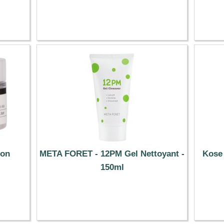
11.09 €
on
META FORET - 12PM Gel Nettoyant -
Kose 
150ml
9.19 €