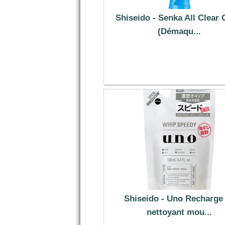
Shiseido - Senka All Clear 
(Démaqu...
17.09 €
Shiseido - Uno Recharge
nettoyant mou...