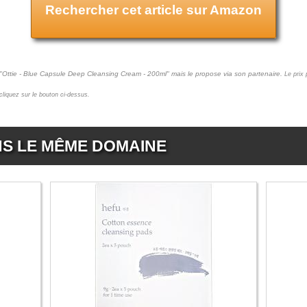
Rechercher cet article sur Amazon
 "Ottie - Blue Capsule Deep Cleansing Cream - 200ml" mais le propose via son partenaire.
Le prix
 cliquez sur le bouton ci-dessus.
NS LE MÊME DOMAINE