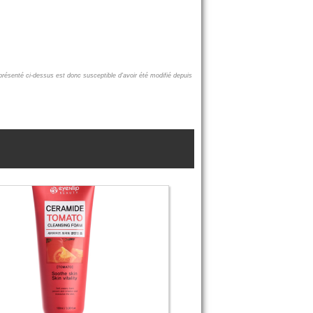
 présenté ci-dessus est donc susceptible d'avoir été modifié depuis