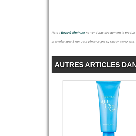
Note :
Beauté féminine
ne vend pas
directement le produit
la dernière mise à jour.
Pour vérifier le prix ou pour en savoir plus,
AUTRES ARTICLES DA