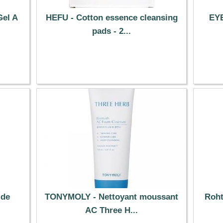
Gel A
HEFU - Cotton essence cleansing
EYE
pads - 2...
12.89 €
 de
TONYMOLY - Nettoyant moussant
Roht
AC Three H...