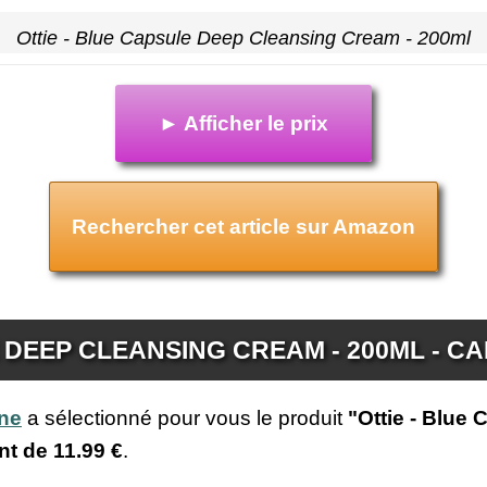
Ottie - Blue Capsule Deep Cleansing Cream - 200ml
► Afficher le prix
Rechercher cet article sur Amazon
E DEEP CLEANSING CREAM - 200ML - C
ine
a sélectionné pour vous le produit
"Ottie - Blue
unt de
11.99 €
.