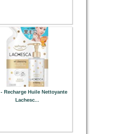
9.49 €
- Recharge Huile Nettoyante
Lachesc...
8.79 €