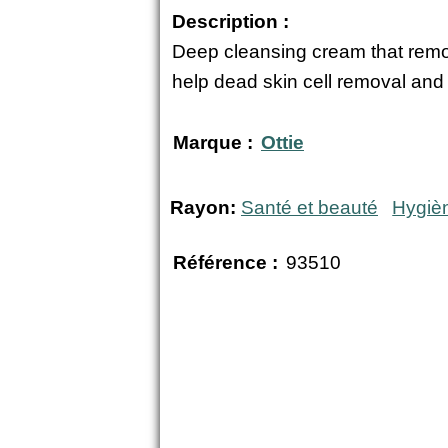
Description :
Deep cleansing cream that remo
help dead skin cell removal and 
Marque :
Ottie
Rayon:
Santé et beauté
Hygiè
Référence :
93510