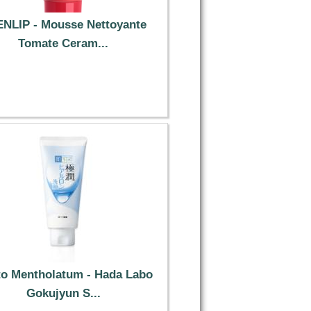
NLIP - Mousse Nettoyante
Tomate Ceram...
3.99 €
o Mentholatum - Hada Labo
Gokujyun S...