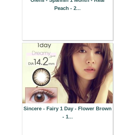
Olens - Spanish 1 Month - Real
Peach - 2...
25.49 €
Sincere - Fairy 1 Day - Flower Brown
- 1...
37.29 €