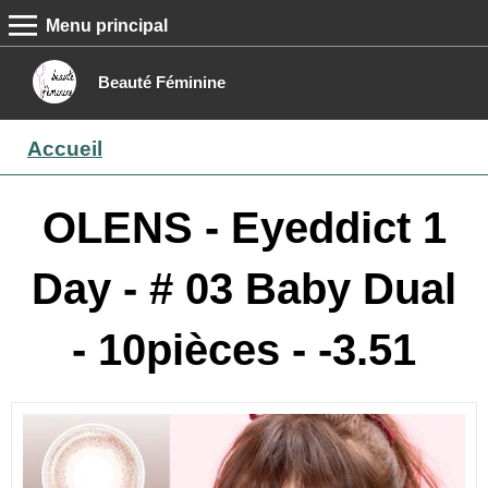
Menu principal
MENU PRINCIPAL
Accueil
Beauté Féminine
Conseils beauté
Accueil
Epilation
Maquillage
OLENS - Eyeddict 1
Boutique
Day - # 03 Baby Dual
Contact
- 10pièces - -3.51