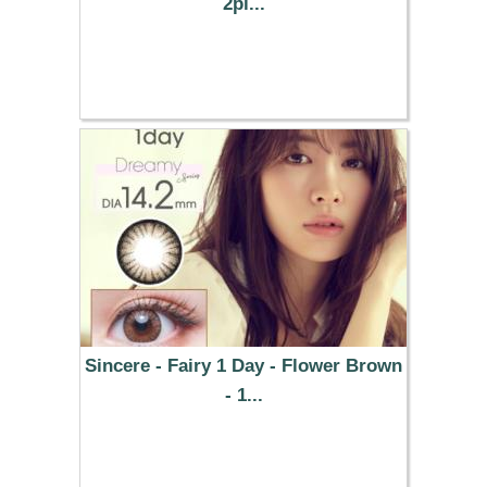
2pi...
25.49 €
Sincere - Fairy 1 Day - Flower Brown
- 1...
37.29 €