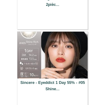
2pièc...
25.49 €
Sincere - Eyeddict 1 Day 55% - #05
Shine...
37.29 €