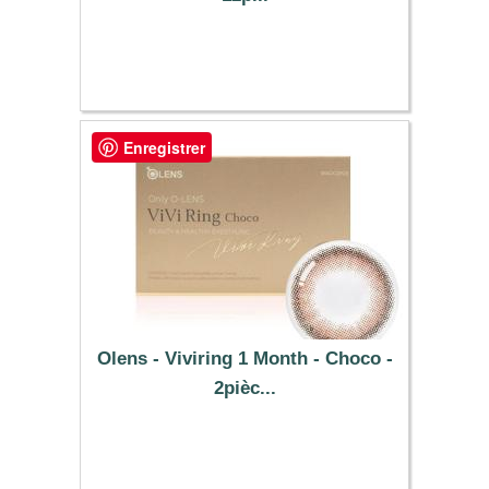
37.29 €
Enregistrer
Olens - Viviring 1 Month - Choco -
2pièc...
25.49 €