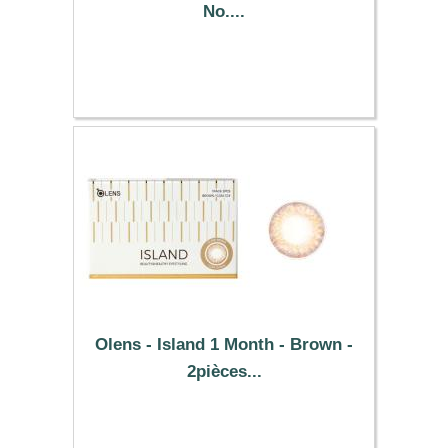
No....
25.49 €
Olens - Island 1 Month - Brown -
2pièces...
25.49 €