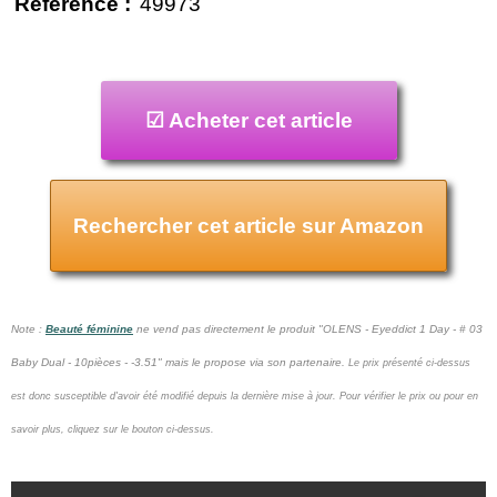
Référence :
49973
☑ Acheter cet article
Rechercher cet article sur Amazon
Note :
Beauté féminine
ne vend pas
directement le produit "OLENS - Eyeddict 1 Day - # 03
Baby Dual - 10pièces - -3.51" mais le propose via son partenaire.
Le prix présenté ci-dessus
est donc susceptible d'avoir été modifié depuis la dernière mise à jour.
Pour vérifier le prix ou pour en
savoir plus, cliquez sur le bouton ci-dessus.