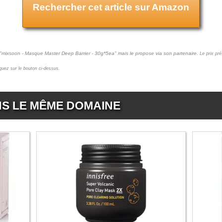
Rechercher cet article sur Amazon
t "mixsoon - Masque Master Deep Barrier - 30g*5ea" mais le propose via son partenaire.
Le prix pr
liquez sur le bouton ci-dessus.
NS LE MÊME DOMAINE