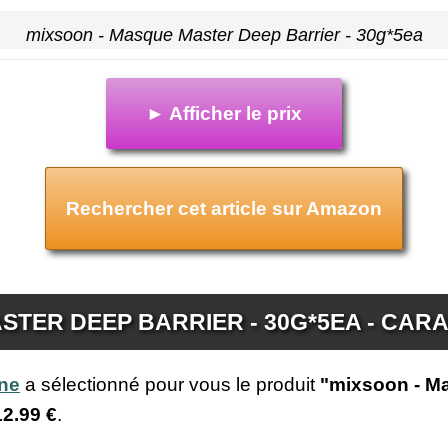
mixsoon - Masque Master Deep Barrier - 30g*5ea
► Afficher le prix
Rechercher cet article sur Amazon
STER DEEP BARRIER - 30G*5EA - CAR
ine
a sélectionné pour vous le produit
"mixsoon - Ma
12.99 €
.