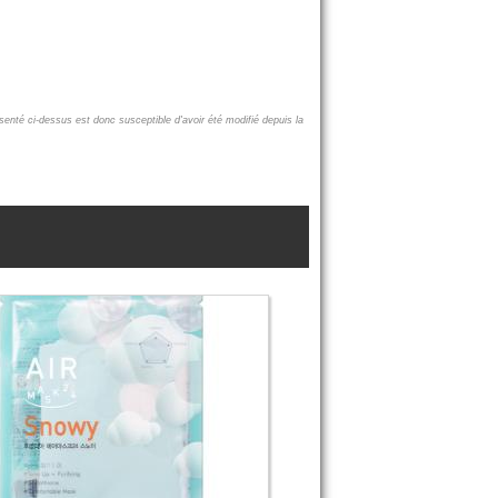
ésenté ci-dessus est donc susceptible d'avoir été modifié depuis la