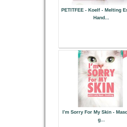
PETITFEE - Koelf - Melting 
Hand...
20.49 €
I'm Sorry For My Skin - Mas
g...