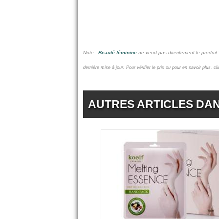
Note :
Beauté féminine
ne vend pas
directement le produi
dernière mise à jour.
Pour vérifier le prix ou pour en savoir plus, c
AUTRES ARTICLES DA