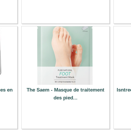
12.20 €
es en
The Saem - Masque de traitement
Isntre
des pied...
1.62 €