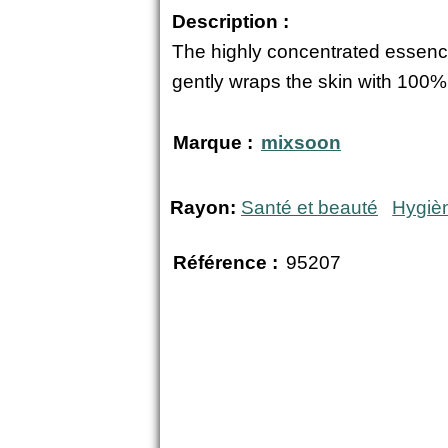
Description :
The highly concentrated essence f
gently wraps the skin with 100% n
Marque :
mixsoon
Rayon:
Santé et beauté
Hygiè
Référence :
95207