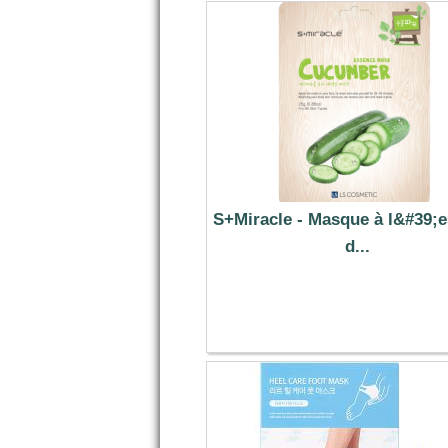
S+Miracle - Masque à l&#39;
d...
1.39 €