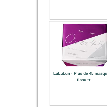
1.99 €
LuLuLun - Plus de 45 masqu
tissu tr...
41.49 €