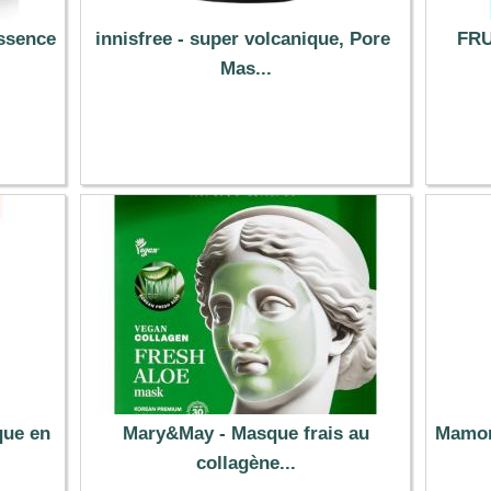
Essence
innisfree - super volcanique, Pore ​​
FRU
Mas...
13.39 €
que en
Mary&May - Masque frais au
Mamon
collagène...