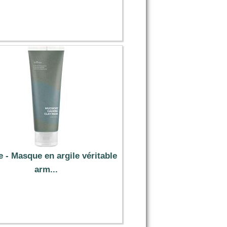
1.99 €
e - Masque en argile véritable
arm...
15.49 €