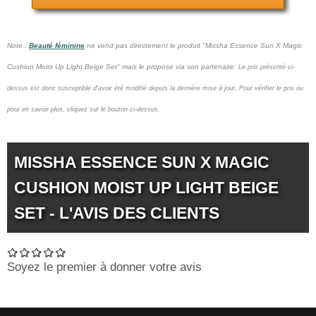
Note :
Beauté féminine
ne vend pas
directement le produit "Missha Essence Sun X Magic
Cushion Moist Up Light Beige Set" mais le propose via son partenaire.
Le prix présenté ci-
dessus est donc susceptible d'avoir été modifié depuis la dernière mise à jour.
Pour vérifier le prix ou
pour en savoir plus, cliquez sur le bouton ci-dessus.
MISSHA ESSENCE SUN X MAGIC
CUSHION MOIST UP LIGHT BEIGE
SET - L'AVIS DES CLIENTS
Soyez le premier à donner votre avis