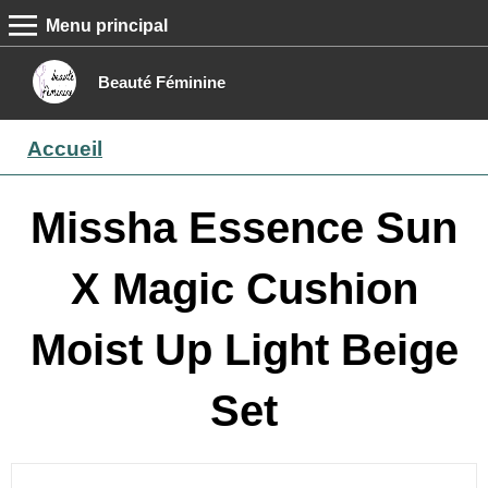
Menu principal
MENU PRINCIPAL
Accueil
Beauté Féminine
Conseils beauté
Accueil
Epilation
Maquillage
Missha Essence Sun
Boutique
X Magic Cushion
Contact
Moist Up Light Beige
Set