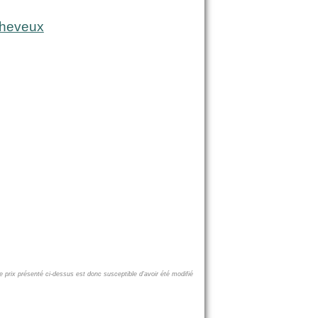
cheveux
e prix présenté ci-dessus est donc susceptible d'avoir été modifié