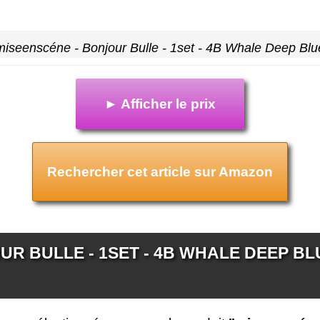
miseenscéne - Bonjour Bulle - 1set - 4B Whale Deep Blu
► Afficher le prix
Rechercher cet article sur Amazon
R BULLE - 1SET - 4B WHALE DEEP BLU