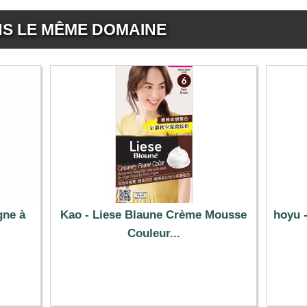
NS LE MÊME DOMAINE
gne à
Kao - Liese Blaune Crème Mousse
hoyu 
Couleur...
21.39 €