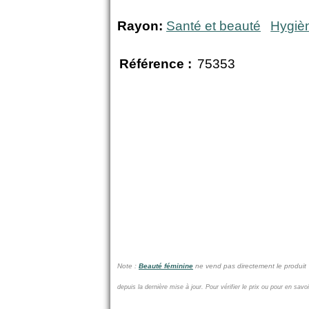
Rayon:
Santé et beauté
Hygiè
Référence :
75353
Note :
Beauté féminine
ne vend pas
directement le produit
depuis la dernière mise à jour.
Pour vérifier le prix ou pour en savo