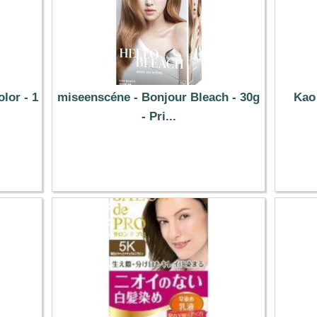
lor - 1
miseenscéne - Bonjour Bleach - 30g
Kao
- Pri...
14.19 €