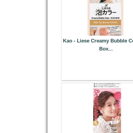
Kao - Liese Creamy Bubble Co
Box...
20.39 €