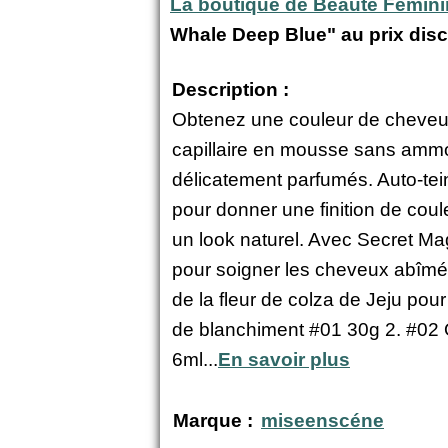
La boutique de Beauté Fémin
Whale Deep Blue" au prix dis
Description :
Obtenez une couleur de cheveux
capillaire en mousse sans ammo
délicatement parfumés. Auto-te
pour donner une finition de coul
un look naturel. Avec Secret M
pour soigner les cheveux abîmés.
de la fleur de colza de Jeju pou
de blanchiment #01 30g 2. #02 
6ml...
En savoir plus
Marque :
miseenscéne