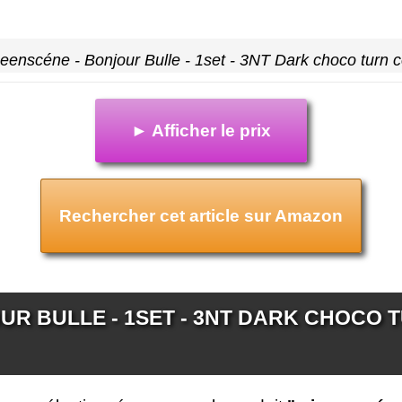
eenscéne - Bonjour Bulle - 1set - 3NT Dark choco turn c
► Afficher le prix
Rechercher cet article sur Amazon
UR BULLE - 1SET - 3NT DARK CHOCO 