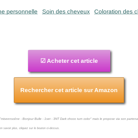
ne personnelle
Soin des cheveux
Coloration des 
☑ Acheter cet article
Rechercher cet article sur Amazon
 "miseenscéne - Bonjour Bulle - 1set - 3NT Dark choco turn color" mais le propose via son partena
 en savoir plus, cliquez sur le bouton ci-dessus.