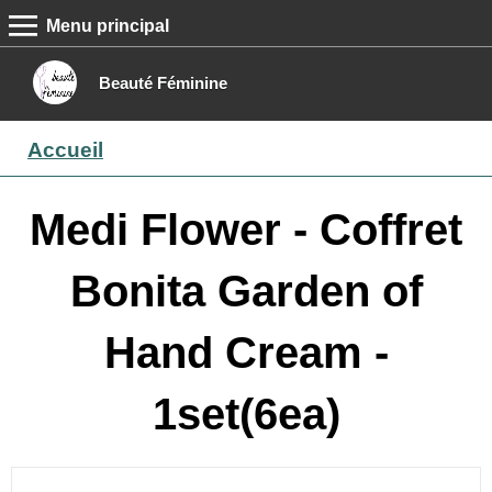
Menu principal
MENU PRINCIPAL
Accueil
Beauté Féminine
Conseils beauté
Accueil
Epilation
Maquillage
Medi Flower - Coffret
Boutique
Bonita Garden of
Contact
Hand Cream -
1set(6ea)