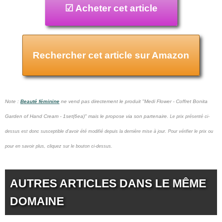
☑ Acheter cet article
Rechercher cet article sur Amazon
Note :
Beauté féminine
ne vend pas
directement le produit "Medi Flower - Coffret Bonita
Garden of Hand Cream - 1set(6ea)" mais le propose via son partenaire.
Le prix présenté ci-
dessus est donc susceptible d'avoir été modifié depuis la dernière mise à jour.
Pour vérifier le prix ou
pour en savoir plus, cliquez sur le bouton ci-dessus.
AUTRES ARTICLES DANS LE MÊME
DOMAINE