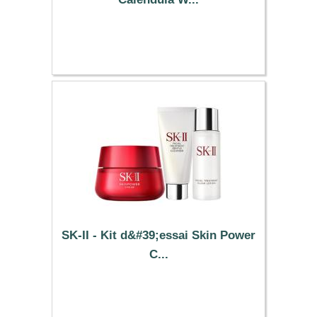
45.09 €
SK-II - Kit d&#39;essai Skin Power
C...
213.79 €