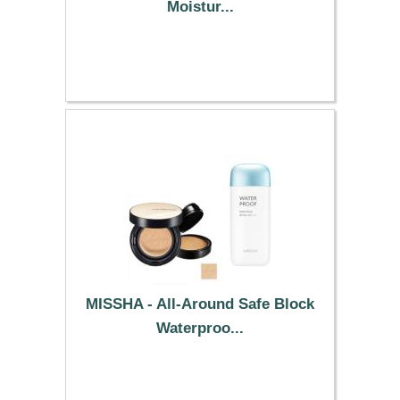
Moistur...
39.19 €
MISSHA - All-Around Safe Block
Waterproo...
40.59 €