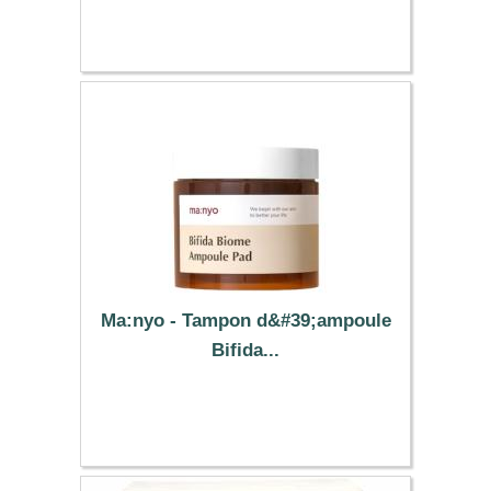
37.59 €
Ma:nyo - Tampon d&#39;ampoule
Bifida...
17.99 €