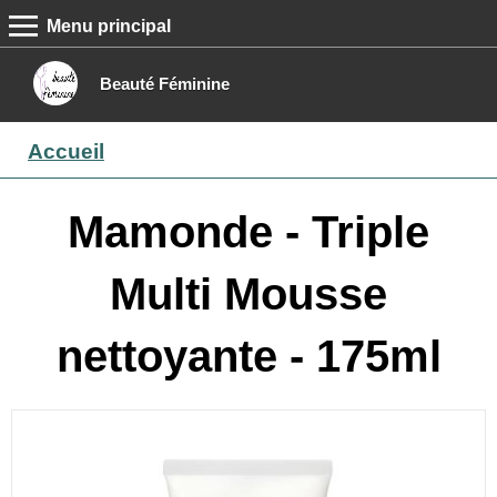
Menu principal
MENU PRINCIPAL
Accueil
Beauté Féminine
Conseils beauté
Accueil
Epilation
Maquillage
Mamonde - Triple
Boutique
Multi Mousse
Contact
nettoyante - 175ml