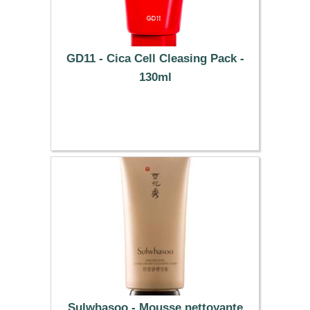
GD11 - Cica Cell Cleasing Pack -
130ml
30.49 €
Sulwhasoo - Mousse nettoyante