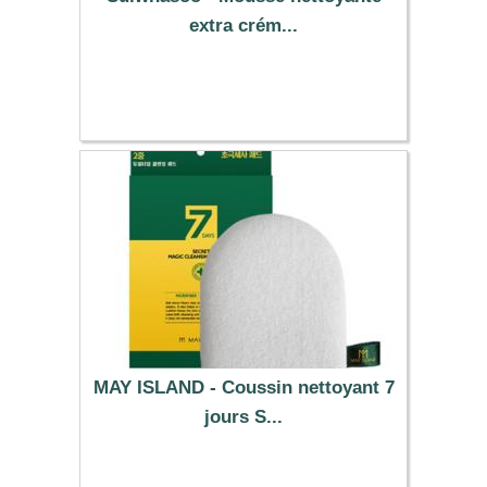
extra crém...
40.99 €
MAY ISLAND - Coussin nettoyant 7
jours S...
9.09 €