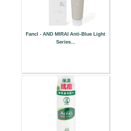
Fancl - AND MIRAI Anti-Blue Light
Series...
29.49 €