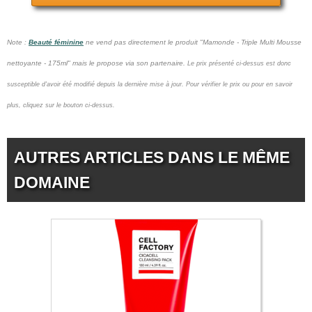
Note :
Beauté féminine
ne vend pas
directement le produit "Mamonde - Triple Multi Mousse
nettoyante - 175ml" mais le propose via son partenaire.
Le prix présenté ci-dessus est donc
susceptible d'avoir été modifié depuis la dernière mise à jour.
Pour vérifier le prix ou pour en savoir
plus, cliquez sur le bouton ci-dessus.
AUTRES ARTICLES DANS LE MÊME
DOMAINE