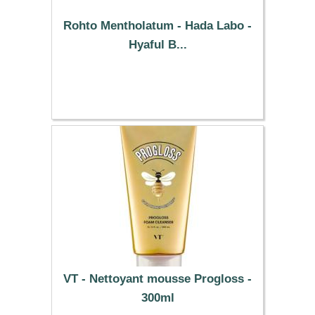
Rohto Mentholatum - Hada Labo -
Hyaful B...
35.69 €
VT - Nettoyant mousse Progloss -
300ml