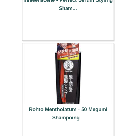
miseenscéne - Perfect Serum Styling
Sham...
17.09 €
Rohto Mentholatum - 50 Megumi
Shampoing...
19.99 €