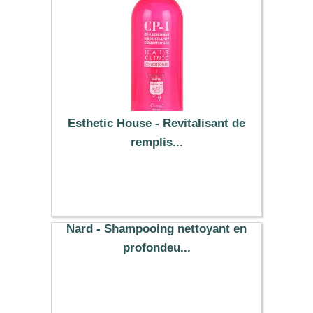
Esthetic House - Revitalisant de
remplis...
8.89 €
Nard - Shampooing nettoyant en
profondeu...
5.91 €