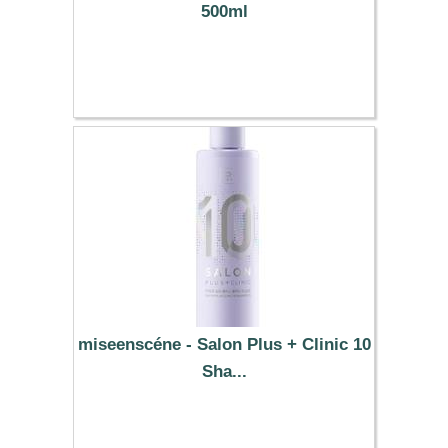
500ml
12.09 €
miseenscéne - Salon Plus + Clinic 10
Sha...
17.59 €