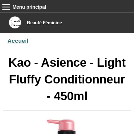
Menu principal
MENU PRINCIPAL
Accueil
Beauté Féminine
Conseils beauté
Accueil
Epilation
Maquillage
Kao - Asience - Light
Boutique
Fluffy Conditionneur
Contact
- 450ml