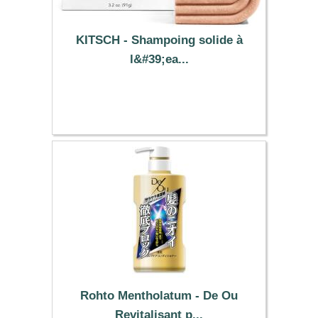
KITSCH - Shampoing solide à
l&#39;ea...
14.01 €
Rohto Mentholatum - De Ou
Revitalisant p...