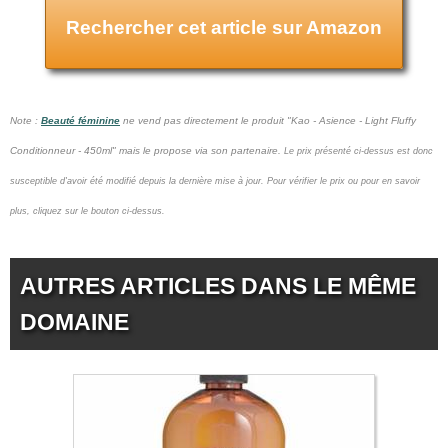
Rechercher cet article sur Amazon
Note :
Beauté féminine
ne vend pas
directement le produit "Kao - Asience - Light Fluffy
Conditionneur - 450ml" mais le propose via son partenaire.
Le prix présenté ci-dessus est donc
susceptible d'avoir été modifié depuis la dernière mise à jour.
Pour vérifier le prix ou pour en savoir
plus, cliquez sur le bouton ci-dessus.
AUTRES ARTICLES DANS LE MÊME
DOMAINE