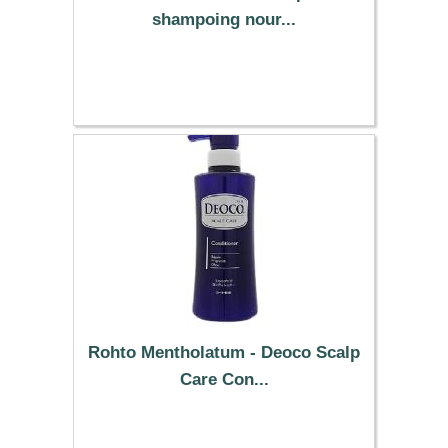
shampoing nour...
13.59 €
Rohto Mentholatum - Deoco Scalp
Care Con...
32.89 €