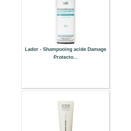
Lador - Shampooing acide Damage
Protecto...
4.79 €