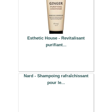
Esthetic House - Revitalisant
purifiant...
2.39 €
Nard - Shampoing rafraîchissant
pour le...
5.90 €