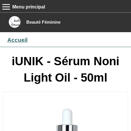
Menu principal
MENU PRINCIPAL
Accueil
Beauté Féminine
Conseils beauté
Accueil
Epilation
Maquillage
iUNIK - Sérum Noni
Boutique
Light Oil - 50ml
Contact