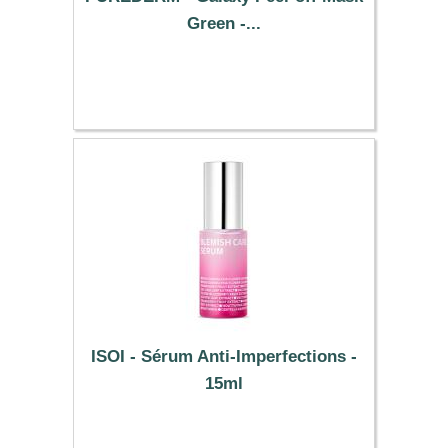
Green -...
1.39 €
ISOI - Sérum Anti-Imperfections -
15ml
19.29 €