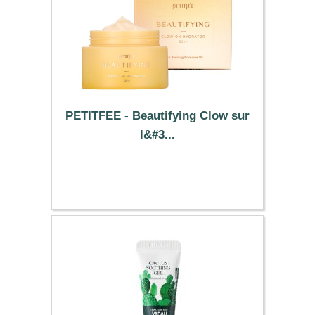
PETITFEE - Beautifying Clow sur
l&#3...
8.39 €