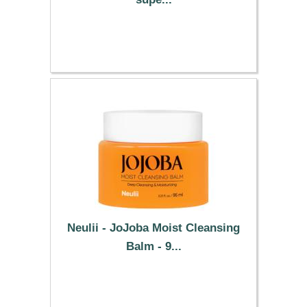
1.79 €
Neulii - JoJoba Moist Cleansing
Balm - 9...
27.69 €