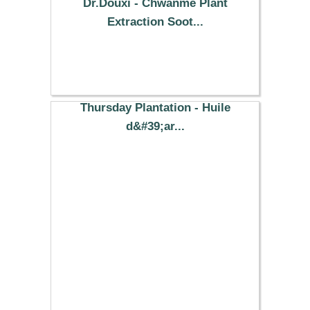
Dr.Douxi - Chwanme Plant
Extraction Soot...
37.59 €
Thursday Plantation - Huile
d&#39;ar...
7.08 €