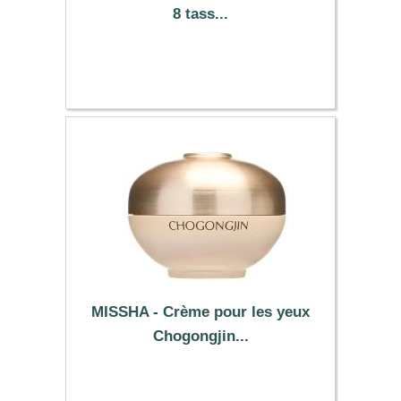
8 tass...
18.39 €
MISSHA - Crème pour les yeux
Chogongjin...
26.39 €