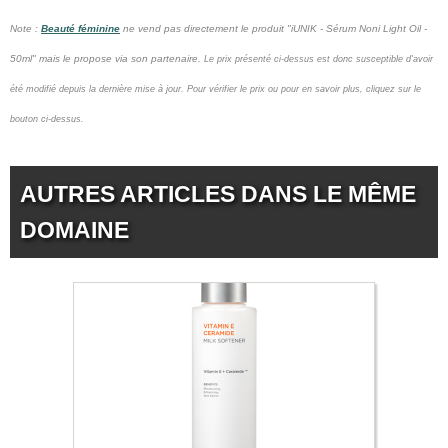
Note :
Beauté féminine
ne vend pas
directement le produit "iUNIK - Sérum Noni Light Oil -
50ml" mais le propose via son partenaire.
Le prix présenté ci-dessus est donc susceptible d'avoir
été modifié depuis la dernière mise à jour.
Pour vérifier le prix ou pour en savoir plus, cliquez sur le
bouton ci-dessus.
AUTRES ARTICLES DANS LE MÊME
DOMAINE