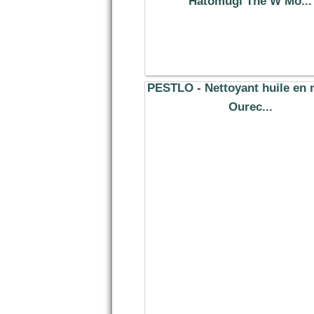
Hatomugi The W Mo...
4.99 €
PESTLO - Nettoyant huile en
Ourec...
18.25 €