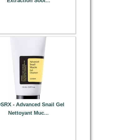
Extraction Soot...
50.69 €
SRX - Advanced Snail Gel
Nettoyant Muc...
14.59 €