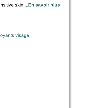
sitive skin....
En savoir plus
toyants visage