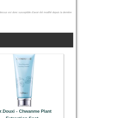
-dessus est donc susceptible d'avoir été modifié depuis la dernière
r.Douxi - Chwanme Plant