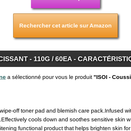
Rechercher cet article sur Amazon
CISSANT - 110G / 60EA - CARACTÉRIST
ine
a sélectionné pour vous le produit
"ISOI - Coussi
a wipe-off toner pad and blemish care pack.Infused wi
.Effectively cools down and soothes sensitive skin w
tening functional product that helps brighten skin f