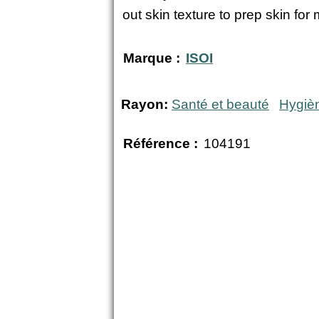
out skin texture to prep skin for
Marque :
ISOI
Rayon:
Santé et beauté
Hygiè
Référence :
104191