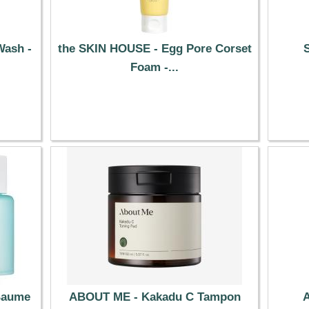
Wash -
the SKIN HOUSE - Egg Pore Corset
Foam -...
13.89 €
 Baume
ABOUT ME - Kakadu C Tampon
A