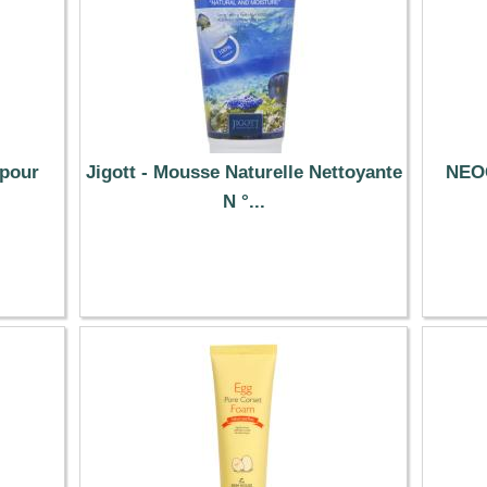
 pour
Jigott - Mousse Naturelle Nettoyante
NEOG
N °...
7.89 €