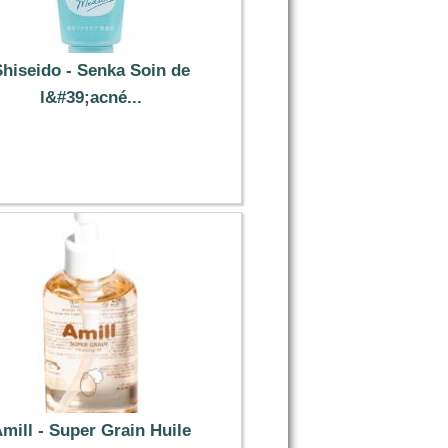
Shiseido - Senka Soin de
l&#39;acné...
7.39 €
mill - Super Grain Huile