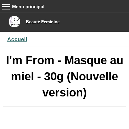
Menu principal
MENU PRINCIPAL
Accueil
Beauté Féminine
Conseils beauté
Accueil
Epilation
Maquillage
I'm From - Masque au
Boutique
miel - 30g (Nouvelle
Contact
version)