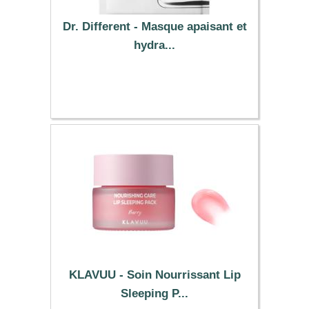
Dr. Different - Masque apaisant et
hydra...
5.89 €
KLAVUU - Soin Nourrissant Lip
Sleeping P...