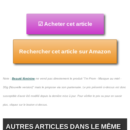
☑ Acheter cet article
Rechercher cet article sur Amazon
Note :
Beauté féminine
ne vend pas
directement le produit "I'm From - Masque au miel -
30g (Nouvelle version)" mais le propose via son partenaire.
Le prix présenté ci-dessus est donc
susceptible d'avoir été modifié depuis la dernière mise à jour.
Pour vérifier le prix ou pour en savoir
plus, cliquez sur le bouton ci-dessus.
AUTRES ARTICLES DANS LE MÊME