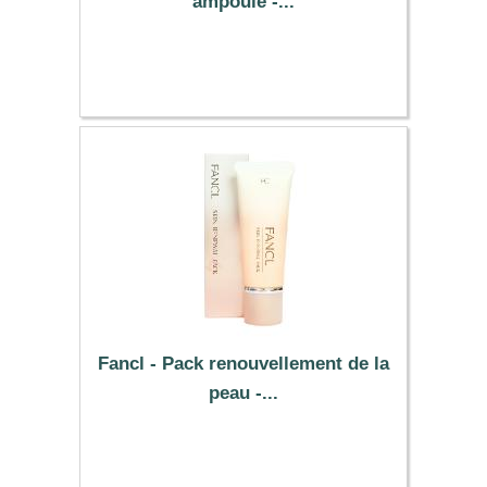
ampoule -...
15.79 €
Fancl - Pack renouvellement de la
peau -...
42.29 €