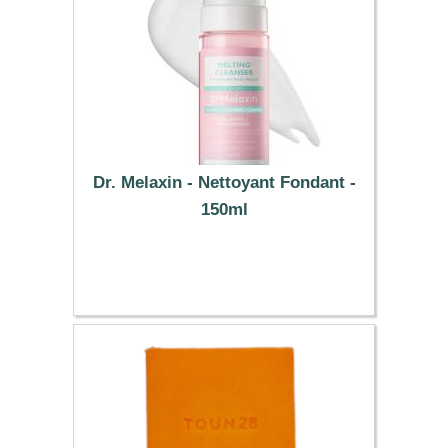
Dr. Melaxin - Nettoyant Fondant -
150ml
15.68 €