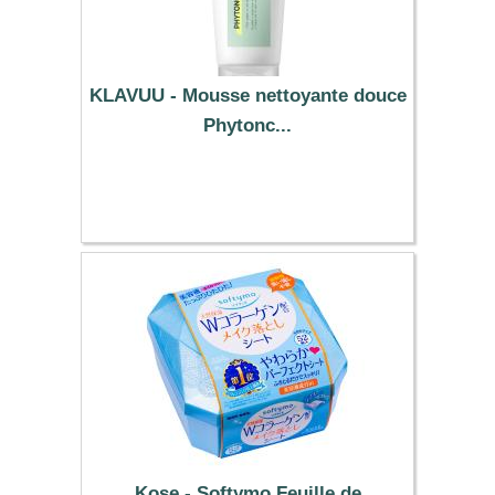
KLAVUU - Mousse nettoyante douce
Phytonc...
7.39 €
Kose - Softymo Feuille de