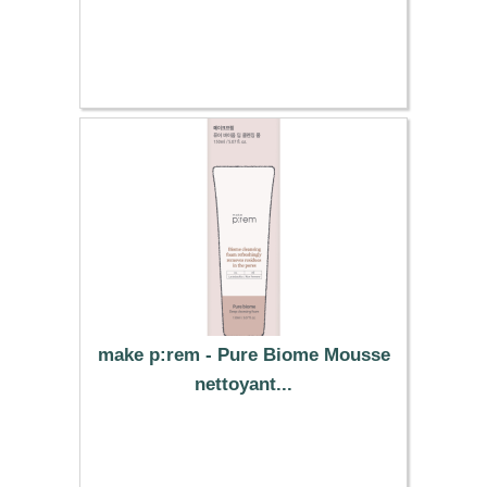
5.59 €
make p:rem - Pure Biome Mousse
nettoyant...
12.79 €