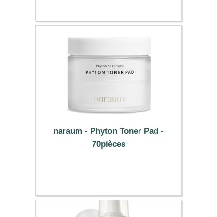
naraum - Phyton Toner Pad -
70pièces
41.59 €