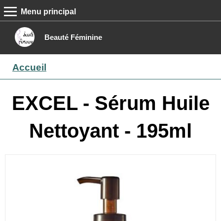
Menu principal
MENU PRINCIPAL
Accueil
Beauté Féminine
Conseils beauté
Accueil
Epilation
Maquillage
EXCEL - Sérum Huile
Boutique
Nettoyant - 195ml
Contact