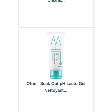
Cleans...
11.09 €
Ottie - Soak Out pH Lacto Gel
Nettoyant...
7.99 €