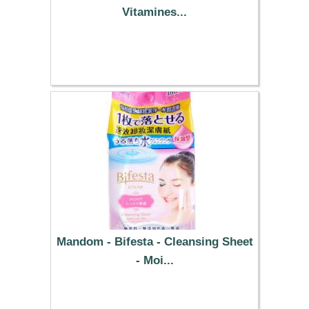
Vitamines...
15.79 €
Mandom - Bifesta - Cleansing Sheet
- Moi...
6.09 €