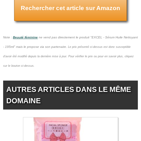
Rechercher cet article sur Amazon
Note :
Beauté féminine
ne vend pas
directement le produit "EXCEL - Sérum Huile Nettoyant
- 195ml" mais le propose via son partenaire.
Le prix présenté ci-dessus est donc susceptible
d'avoir été modifié depuis la dernière mise à jour.
Pour vérifier le prix ou pour en savoir plus, cliquez
sur le bouton ci-dessus.
AUTRES ARTICLES DANS LE MÊME
DOMAINE