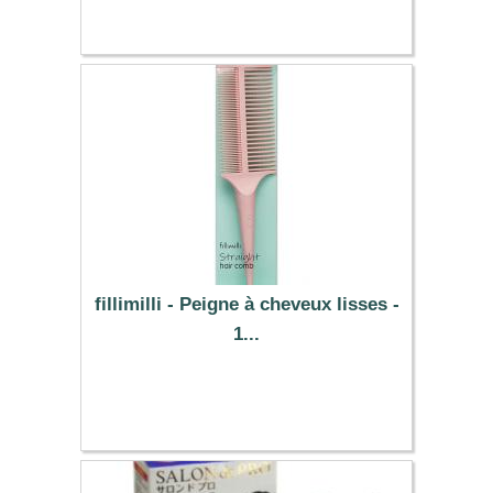
9.39 €
fillimilli - Peigne à cheveux lisses -
1...
5.25 €