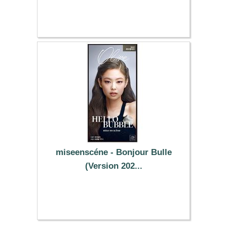
3.09 €
miseenscéne - Bonjour Bulle
(Version 202...
12.79 €