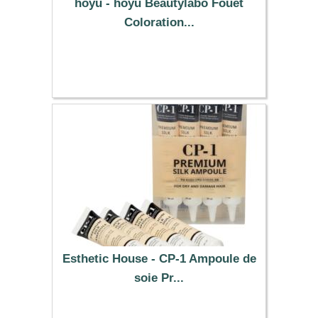
hoyu - hoyu Beautylabo Fouet
Coloration...
9.59 €
Esthetic House - CP-1 Ampoule de
soie Pr...