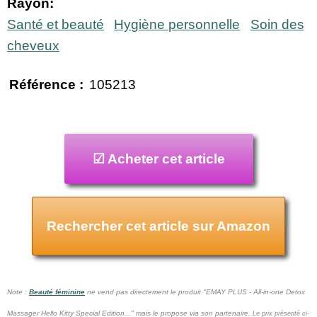
Rayon:
Santé et beauté
Hygiène personnelle
Soin des
cheveux
Référence :
105213
☑ Acheter cet article
Rechercher cet article sur Amazon
Note :
Beauté féminine
ne vend pas
directement le produit "EMAY PLUS - All-in-one Detox
Massager Hello Kitty Special Edition..." mais le propose via son partenaire.
Le prix présenté ci-