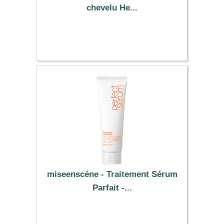
chevelu He...
20.92 €
miseenscéne - Traitement Sérum
Parfait -...
7.99 €