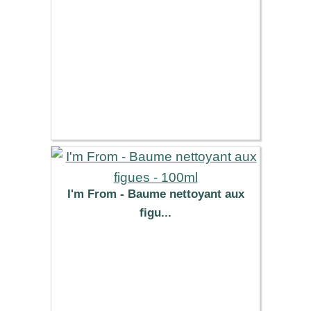
7.69 €
I'm From - Baume nettoyant aux
figu...
19.52 €