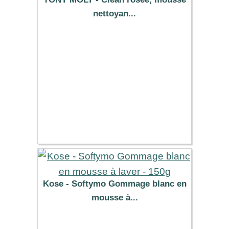
nettoyan...
6.99 €
Kose - Softymo Gommage blanc en
mousse à...
9.19 €