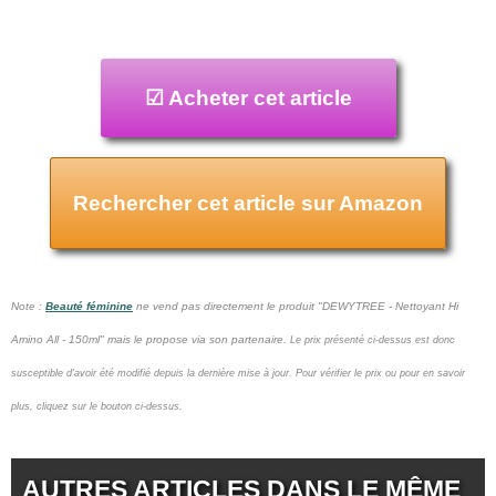
☑ Acheter cet article
Rechercher cet article sur Amazon
Note :
Beauté féminine
ne vend pas
directement le produit "DEWYTREE - Nettoyant Hi
Amino All - 150ml" mais le propose via son partenaire.
Le prix présenté ci-dessus est donc
susceptible d'avoir été modifié depuis la dernière mise à jour.
Pour vérifier le prix ou pour en savoir
plus, cliquez sur le bouton ci-dessus.
AUTRES ARTICLES DANS LE MÊME