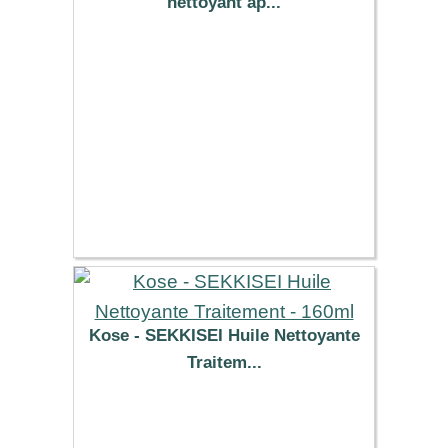
nettoyant ap...
25.49 €
Kose - SEKKISEI Huile Nettoyante
Traitem...
35.39 €