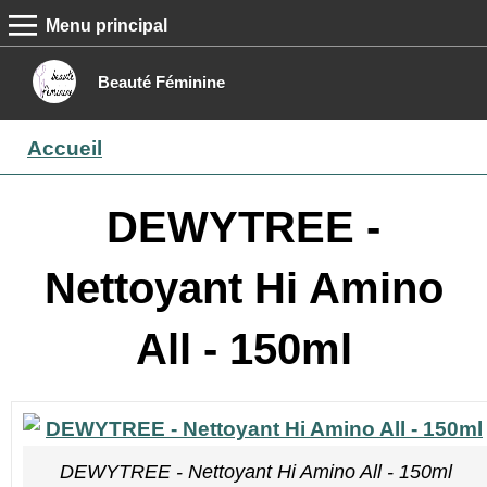
Menu principal
MENU PRINCIPAL
Accueil
Beauté Féminine
Conseils beauté
Accueil
Epilation
Maquillage
DEWYTREE -
Boutique
Nettoyant Hi Amino
Contact
All - 150ml
DEWYTREE - Nettoyant Hi Amino All - 150ml