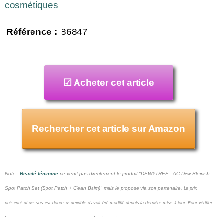
cosmétiques
Référence :
86847
☑ Acheter cet article
Rechercher cet article sur Amazon
Note :
Beauté féminine
ne vend pas
directement le produit "DEWYTREE - AC Dew Blemish
Spot Patch Set (Spot Patch + Clean Balm)" mais le propose via son partenaire.
Le prix
présenté ci-dessus est donc susceptible d'avoir été modifié depuis la dernière mise à jour.
Pour vérifier