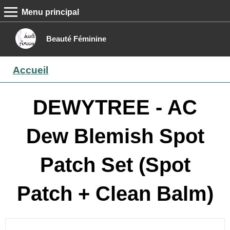
Menu principal
MENU PRINCIPAL
Accueil
Beauté Féminine
Conseils beauté
Accueil
Epilation
Maquillage
DEWYTREE - AC
Boutique
Dew Blemish Spot
Contact
Patch Set (Spot
Patch + Clean Balm)