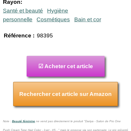
Rayon:
Santé et beauté
Hygiène
personnelle
Cosmétiques
Bain et cor
Référence :
98395
☑ Acheter cet article
Rechercher cet article sur Amazon
Note :
Beauté féminine
ne vend pas
directement le produit "Dariya - Salon de Pro One
Push Cream Type Hair Color - 1set - #5..." mais le propose via son partenaire.
Le prix présenté