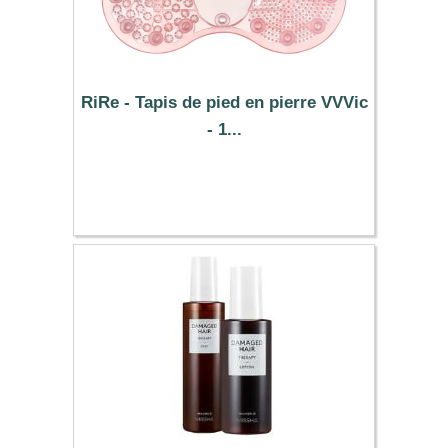
RiRe - Tapis de pied en pierre VVVic
- 1...
8.19 €