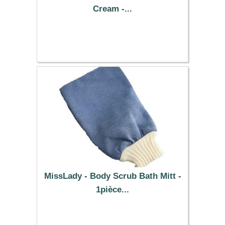
Cream -...
16.99 €
MissLady - Body Scrub Bath Mitt -
1pièce...
1.99 €