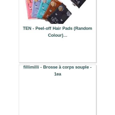
TEN - Peel-off Hair Pads (Random
Colour)...
14.59 €
fillimilli - Brosse à corps souple -
1ea
9.79 €