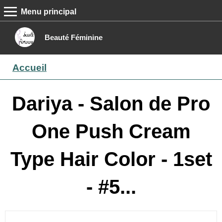
Menu principal
MENU PRINCIPAL
Accueil
Beauté Féminine
Conseils beauté
Accueil
Epilation
Maquillage
Dariya - Salon de Pro
Boutique
One Push Cream
Contact
Type Hair Color - 1set
- #5...