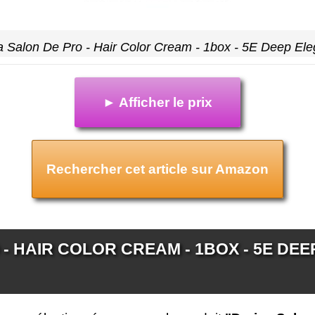
a Salon De Pro - Hair Color Cream - 1box - 5E Deep Eleg
► Afficher le prix
Rechercher cet article sur Amazon
- HAIR COLOR CREAM - 1BOX - 5E DEEP 