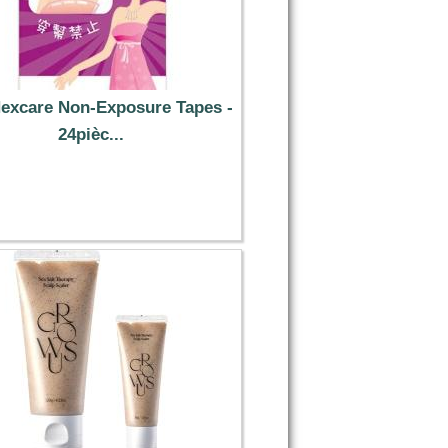
Nexcare Non-Exposure Tapes -
24pièc...
5.19 €