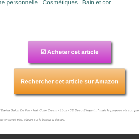
ne personnelle
Cosmétiques
Bain et cor
☑ Acheter cet article
Rechercher cet article sur Amazon
 "Dariya Salon De Pro - Hair Color Cream - 1box - 5E Deep Elegant..." mais le propose via son pa
pour en savoir plus, cliquez sur le bouton ci-dessus.