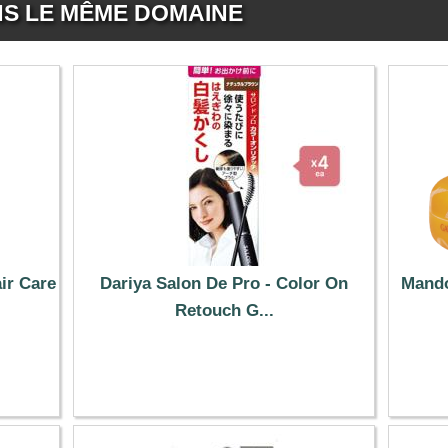
NS LE MÊME DOMAINE
ir Care
Dariya Salon De Pro - Color On
Mando
Retouch G...
43.19 €