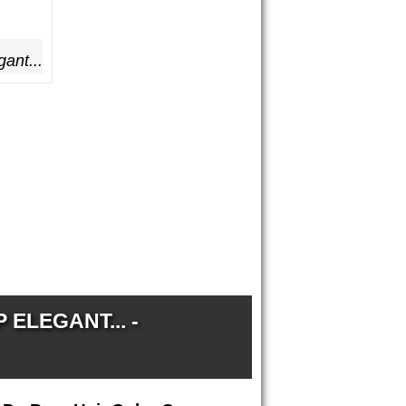
ant...
ELEGANT... -