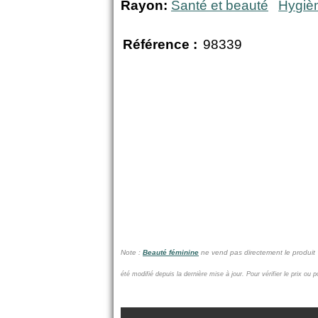
Rayon:
Santé et beauté
Hygiè
Référence :
98339
Note :
Beauté féminine
ne vend pas
directement le produit
été modifié depuis la dernière mise à jour.
Pour vérifier le prix ou 