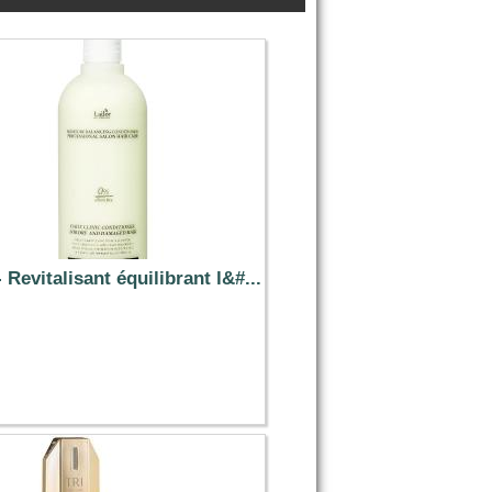
 Revitalisant équilibrant l&#...
14.39 €