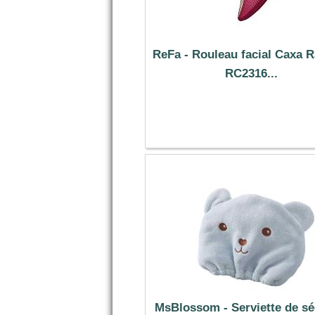
ReFa - Rouleau facial Caxa R
RC2316...
318.59 €
MsBlossom - Serviette de s