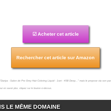
☑ Acheter cet article
Rechercher cet article sur Amazon
 "Dariya - Salon de Pro Grey Hair Coloring Liquid - 1set - #5B Deep..." mais le propose via son pa
pour en savoir plus, cliquez sur le bouton ci-dessus.
NS LE MÊME DOMAINE