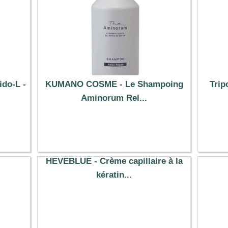
ido-L -
KUMANO COSME - Le Shampoing
Trip
Aminorum Rel...
15.39 €
HEVEBLUE - Crème capillaire à la
kératin...
24.60 €