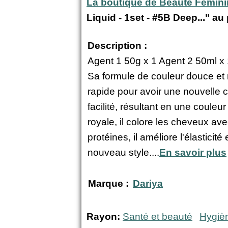
La boutique de Beauté Fémin
Liquid - 1set - #5B Deep..." au
Description :
Agent 1 50g x 1 Agent 2 50ml x
Sa formule de couleur douce et n
rapide pour avoir une nouvelle 
facilité, résultant en une coule
royale, il colore les cheveux ave
protéines, il améliore l'élastic
nouveau style....
En savoir plus
Marque :
Dariya
Rayon:
Santé et beauté
Hygiè