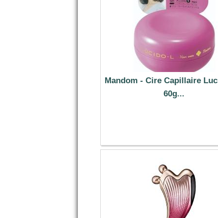
Mandom - Cire Capillaire Luc
60g...
7.89 €