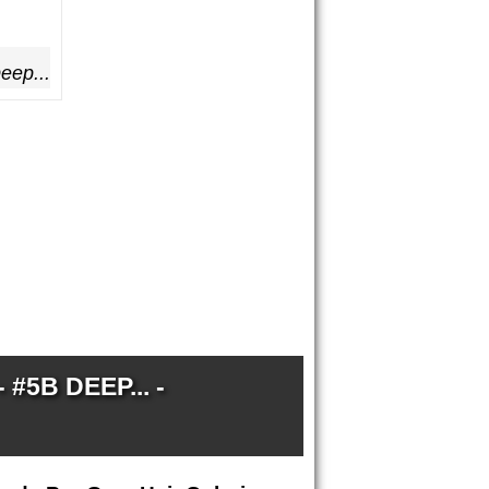
eep...
#5B DEEP... -