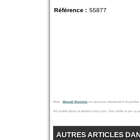
Référence :
55877
Note :
Beauté féminine
ne vend pas
directement le produit
été modifié depuis la dernière mise à jour.
Pour vérifier le prix ou 
AUTRES ARTICLES DA