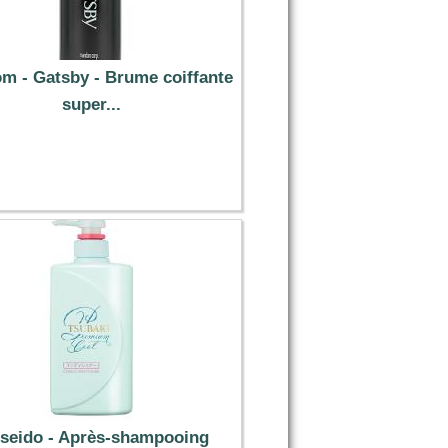
m - Gatsby - Brume coiffante
super...
7.99 €
seido - Après-shampooing