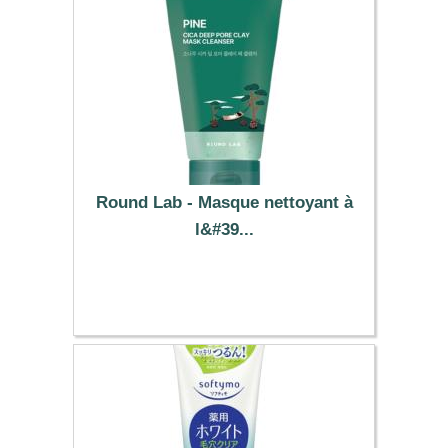
Round Lab - Masque nettoyant à
l&#39...
11.39 €