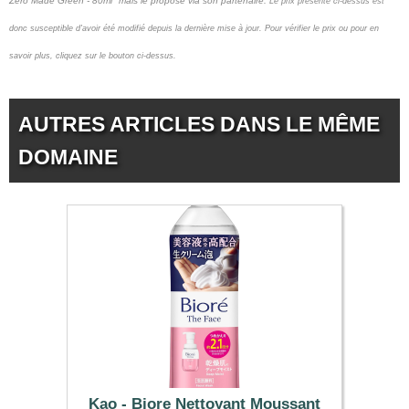
Zero Made Green - 80ml" mais le propose via son partenaire.
Le prix présenté ci-dessus est
donc susceptible d'avoir été modifié depuis la dernière mise à jour.
Pour vérifier le prix ou pour en
savoir plus, cliquez sur le bouton ci-dessus.
AUTRES ARTICLES DANS LE MÊME
DOMAINE
Kao - Biore Nettoyant Moussant