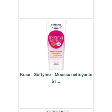
15.99 €
Kose - Softymo - Mousse nettoyante
à l...
9.79 €