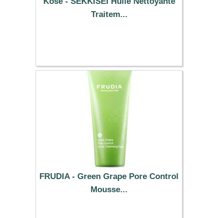
Kose - SEKKISEI Huile Nettoyante
Traitem...
35.39 €
FRUDIA - Green Grape Pore Control
Mousse...
8.46 €