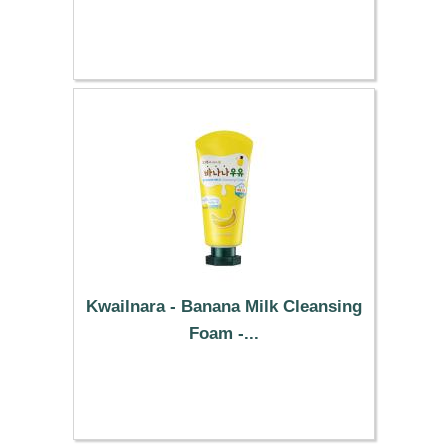
19.52 €
Kwailnara - Banana Milk Cleansing
Foam -...
5.59 €