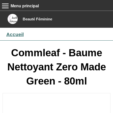
Menu principal
MENU PRINCIPAL
Accueil
Beauté Féminine
Conseils beauté
Accueil
Epilation
Maquillage
Commleaf - Baume
Boutique
Nettoyant Zero Made
Contact
Green - 80ml