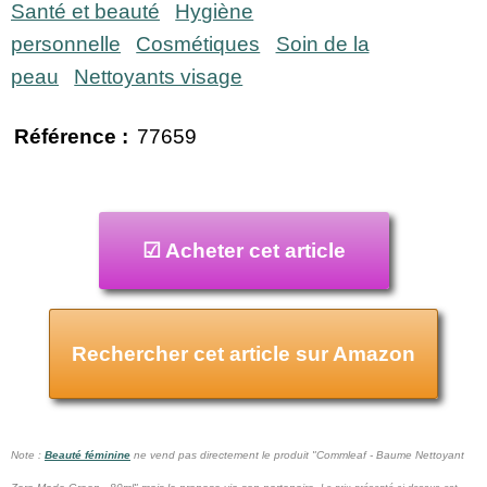
Santé et beauté
Hygiène
personnelle
Cosmétiques
Soin de la
peau
Nettoyants visage
Référence :
77659
☑ Acheter cet article
Rechercher cet article sur Amazon
Note :
Beauté féminine
ne vend pas
directement le produit "Commleaf - Baume Nettoyant