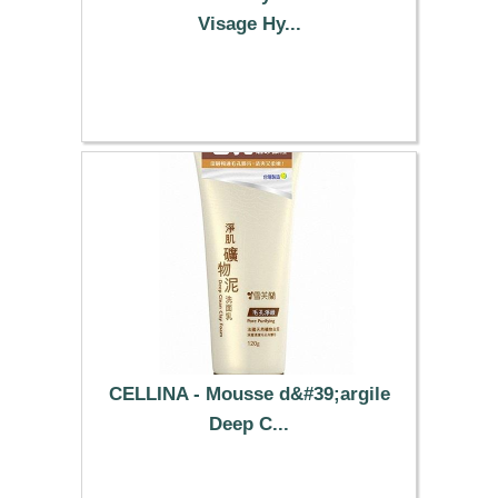
Visage Hy...
14.69 €
CELLINA - Mousse d&#39;argile
Deep C...
4.59 €