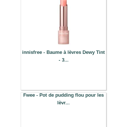
innisfree - Baume à lèvres Dewy Tint
- 3...
11.99 €
Fwee - Pot de pudding flou pour les
lèvr...
17.10 €