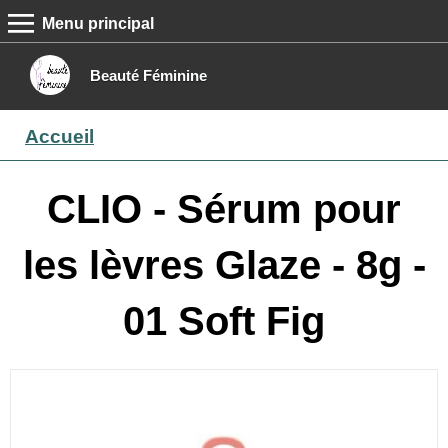
Menu principal
MENU PRINCIPAL
Accueil
Beauté Féminine
Conseils beauté
Accueil
Epilation
Maquillage
CLIO - Sérum pour
Boutique
les lèvres Glaze - 8g -
Contact
01 Soft Fig