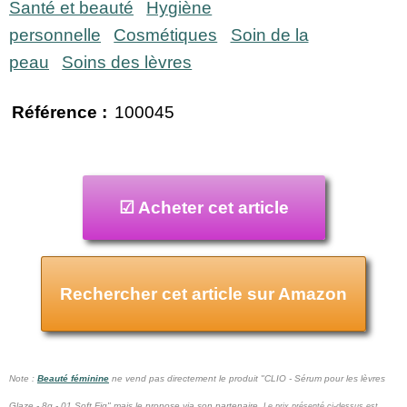
Santé et beauté
Hygiène
personnelle
Cosmétiques
Soin de la
peau
Soins des lèvres
Référence :
100045
☑ Acheter cet article
Rechercher cet article sur Amazon
Note :
Beauté féminine
ne vend pas
directement le produit "CLIO - Sérum pour les lèvres
Glaze - 8g - 01 Soft Fig" mais le propose via son partenaire.
Le prix présenté ci-dessus est