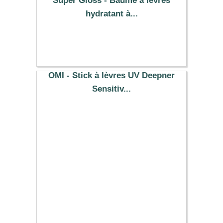
Super Gloss - Baume à lèvres
hydratant à...
5.59 €
OMI - Stick à lèvres UV Deepner
Sensitiv...
4.11 €