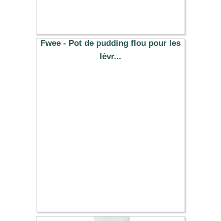
6.89 €
Fwee - Pot de pudding flou pour les
lèvr...
14.40 €