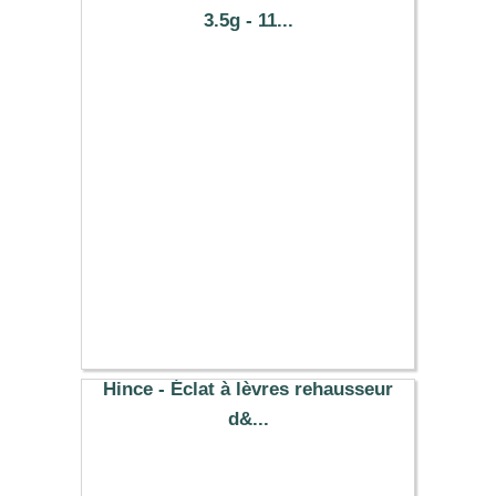
3.5g - 11...
8.77 €
Hince - Éclat à lèvres rehausseur
d&...
7.70 €