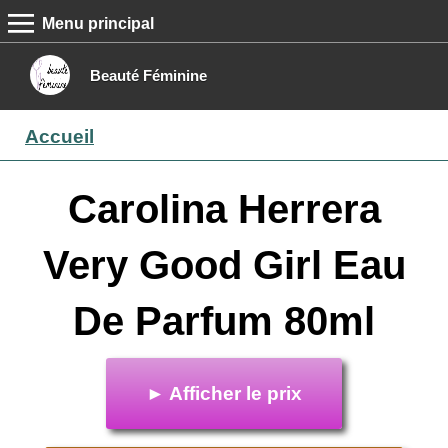
Menu principal
MENU PRINCIPAL
Accueil
Beauté Féminine
Conseils beauté
Accueil
Epilation
Maquillage
Carolina Herrera
Boutique
Very Good Girl Eau
Contact
De Parfum 80ml
► Afficher le prix