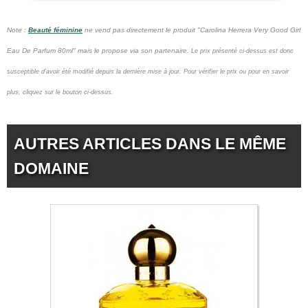
Note :
Beauté féminine
ne vend pas
directement le produit "Carolina Herrera Very Good Girl
Eau De Parfum 80ml" mais le propose via son partenaire.
Le prix présenté ci-dessus est donc
susceptible d'avoir été modifié depuis la dernière mise à jour.
Pour vérifier le prix ou pour en savoir
plus, cliquez sur le bouton ci-dessus.
AUTRES ARTICLES DANS LE MÊME
DOMAINE