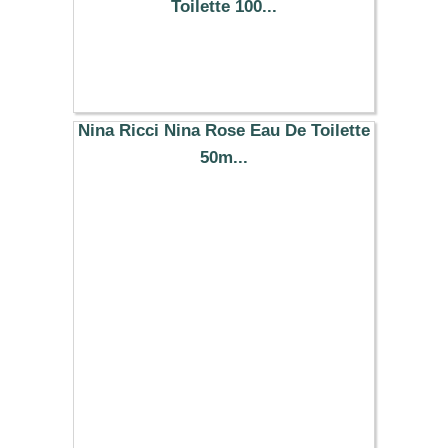
Toilette 100...
93.20 €
Nina Ricci Nina Rose Eau De Toilette
50m...
93.63 €