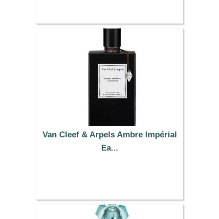
99.86 €
Van Cleef & Arpels Ambre Impérial
Ea...
187.38 €