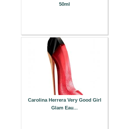
50ml
74.88 €
Carolina Herrera Very Good Girl
Glam Eau...
99.88 €