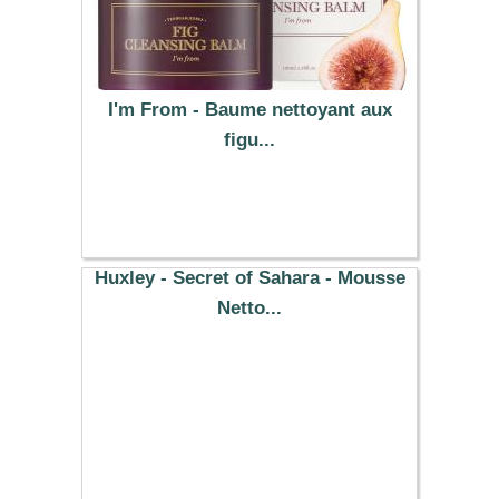
I'm From - Baume nettoyant aux
figu...
19.52 €
Huxley - Secret of Sahara - Mousse
Netto...
13.19 €