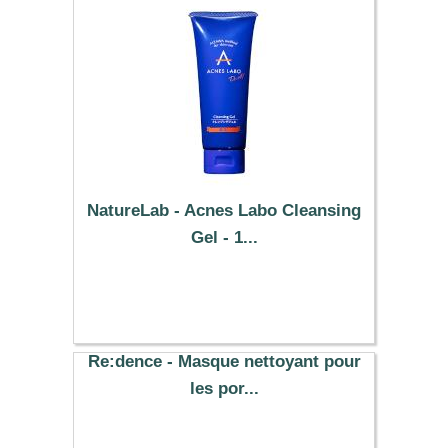
NatureLab - Acnes Labo Cleansing
Gel - 1...
28.29 €
Re:dence - Masque nettoyant pour
les por...
13.94 €