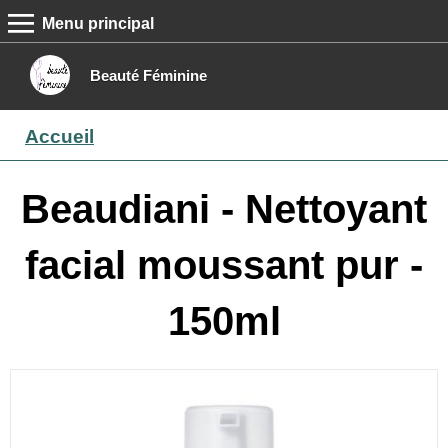
Menu principal
MENU PRINCIPAL
Accueil
Beauté Féminine
Conseils beauté
Accueil
Epilation
Maquillage
Beaudiani - Nettoyant
Boutique
facial moussant pur -
Contact
150ml