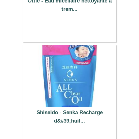
Ottie - Eau micellaire nettoyante à
trem...
8.25 €
Shiseido - Senka Recharge
d&#39;huil...
9.69 €