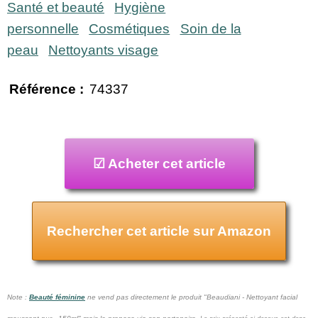
Santé et beauté
Hygiène
personnelle
Cosmétiques
Soin de la
peau
Nettoyants visage
Référence :
74337
☑ Acheter cet article
Rechercher cet article sur Amazon
Note :
Beauté féminine
ne vend pas
directement le produit "Beaudiani - Nettoyant facial