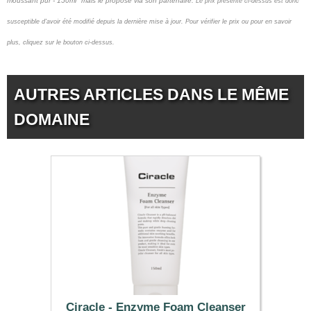
moussant pur - 150ml" mais le propose via son partenaire.
Le prix présenté ci-dessus est donc
susceptible d'avoir été modifié depuis la dernière mise à jour.
Pour vérifier le prix ou pour en savoir
plus, cliquez sur le bouton ci-dessus.
AUTRES ARTICLES DANS LE MÊME
DOMAINE
Ciracle - Enzyme Foam Cleanser