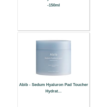
-150ml
6.89 €
Abib - Sedum Hyaluron Pad Toucher
Hydrat...
15.89 €