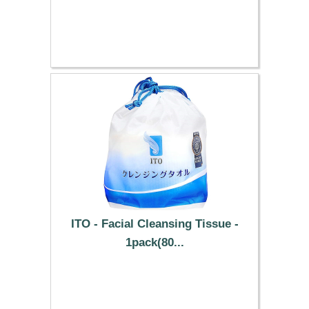
8.29 €
ITO - Facial Cleansing Tissue -
1pack(80...
5.99 €