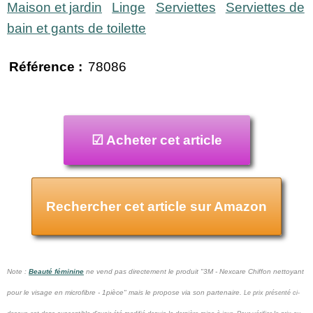
Maison et jardin
Linge
Serviettes
Serviettes de
bain et gants de toilette
Référence :
78086
☑ Acheter cet article
Rechercher cet article sur Amazon
Note :
Beauté féminine
ne vend pas
directement le produit "3M - Nexcare Chiffon nettoyant
pour le visage en microfibre - 1pièce" mais le propose via son partenaire.
Le prix présenté ci-