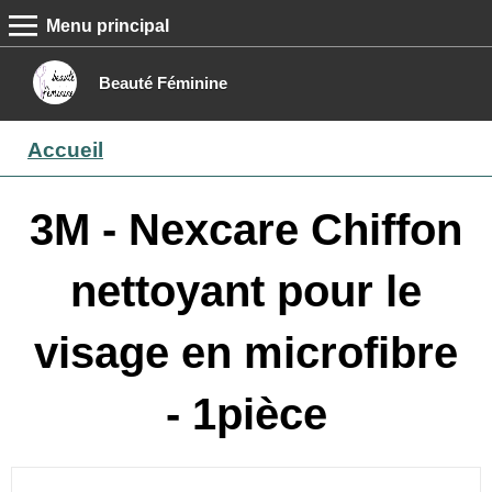
Menu principal
MENU PRINCIPAL
Accueil
Beauté Féminine
Conseils beauté
Accueil
Epilation
Maquillage
3M - Nexcare Chiffon
Boutique
nettoyant pour le
Contact
visage en microfibre
- 1pièce